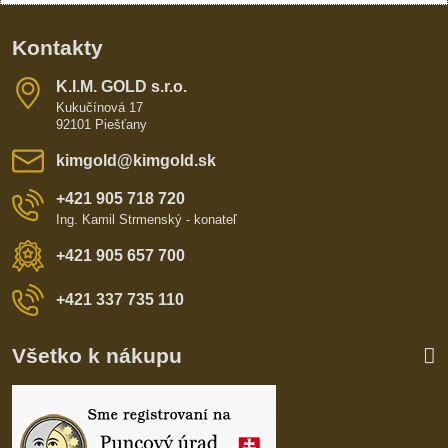
Kontakty
K​​.I​​.M​​. GOLD s​​.r​​.o​​.
Kukučínová 17
92101 Piešťany
kimgold​@kimgold​.sk
+421 905 718 720
Ing. Kamil Strmenský - konateľ
+421 905 657 700
+421 337 735 110
Všetko k nákupu