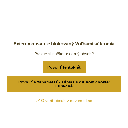
Externý obsah je blokovaný Voľbami súkromia
Prajete si načítať externý obsah?
Povoliť tentokrát
Povoliť a zapamätať - súhlas s druhom cookie:
Funkčné
Otvoriť obsah v novom okne