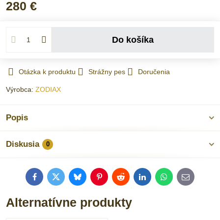
280 €
Do košíka
Otázka k produktu
Strážny pes
Doručenia
Výrobca:
ZODIAX
Popis
Diskusia
0
Facebook
Twitter
Bluesky
Pinterest
Reddit
LinkedIn
WhatsApp
E-
mail
Alternatívne produkty