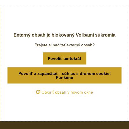
Externý obsah je blokovaný Voľbami súkromia
Prajete si načítať externý obsah?
Povoliť tentokrát
Povoliť a zapamätať - súhlas s druhom cookie:
Funkčné
Otvoriť obsah v novom okne