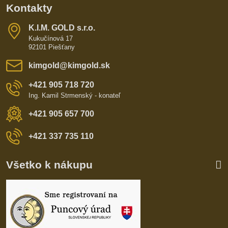
Kontakty
K​​.I​​.M​​. GOLD s​​.r​​.o​​.
Kukučínová 17
92101 Piešťany
kimgold​@kimgold​.sk
+421 905 718 720
Ing. Kamil Strmenský - konateľ
+421 905 657 700
+421 337 735 110
Všetko k nákupu