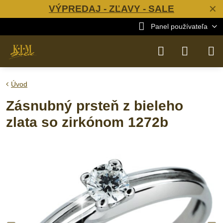
VÝPREDAJ - ZĽAVY - SALE
✕
Panel používateľa
Úvod
Zásnubný prsteň z bieleho
zlata so zirkónom 1272b