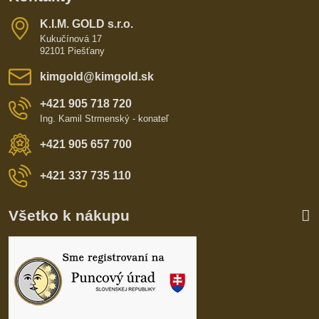
K​​.I​​.M​​. GOLD s​​.r​​.o​​.
Kukučínová 17
92101 Piešťany
kimgold​@kimgold​.sk
+421 905 718 720
Ing. Kamil Strmenský - konateľ
+421 905 657 700
+421 337 735 110
Všetko k nákupu