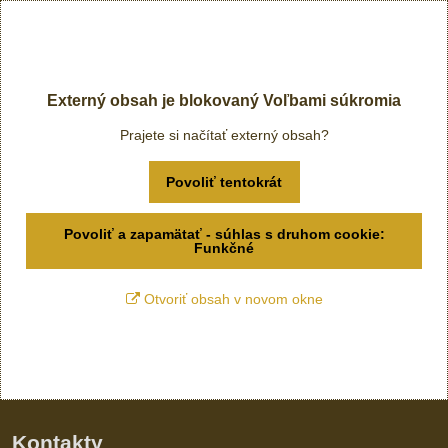
Externý obsah je blokovaný Voľbami súkromia
Prajete si načítať externý obsah?
Povoliť tentokrát
Povoliť a zapamätať - súhlas s druhom cookie:
Funkčné
Otvoriť obsah v novom okne
Kontakty