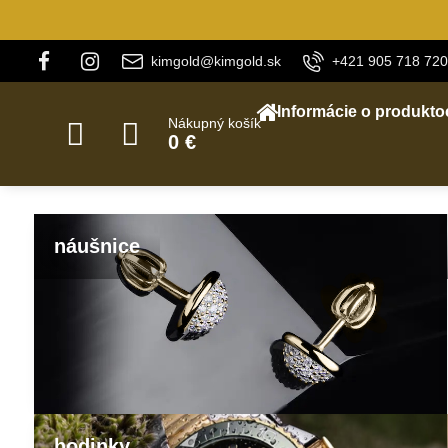
kimgold@kimgold.sk
+421 905 718 720
Informácie o produkto
Nákupný košík
0 €
náušnice
hodinky