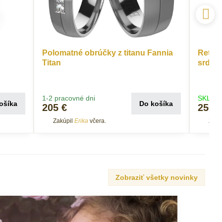
Polomatné obrúčky z titanu Fannia
Retiaz
Titan
srdie
1-2 pracovné dni
SKLADO
ošíka
Do košíka
205 €
250 
Zakúpil
Erika
včera.
Zakú
Zobraziť všetky novinky