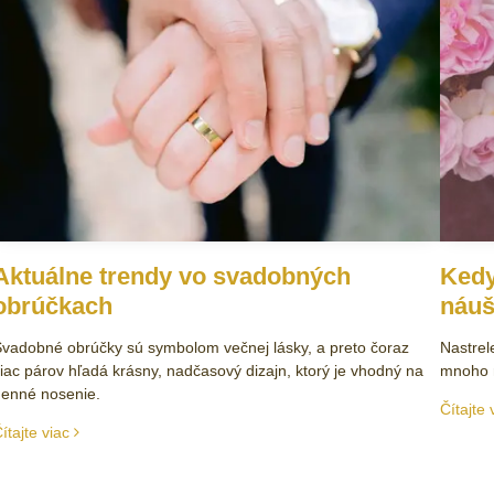
Aktuálne trendy vo svadobných
Kedy
obrúčkach
náuš
vadobné obrúčky sú symbolom večnej lásky, a preto čoraz
Nastrel
iac párov hľadá krásny, nadčasový dizajn, ktorý je vhodný na
mnoho r
enné nosenie.
Čítajte 
ítajte viac