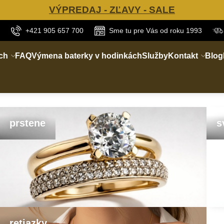
VÝPREDAJ - ZĽAVY - SALE
+421 905 657 700
Sme tu pre Vás od roku 1993
ch
FAQ
Výmena baterky v hodinkách
Služby
Kontakt
Blog
prstene
s
retiazky