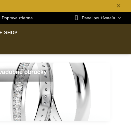
✕
Doprava zdarma
Panel používateľa
E-SHOP
vadobné obrúčky