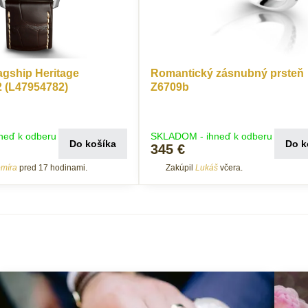
agship Heritage
Romantický zásnubný prsteň
2 (L47954782)
Z6709b
neď k odberu
SKLADOM - ihneď k odberu
Do košíka
Do k
345 €
omíra
pred 17 hodinami.
Zakúpil
Lukáš
včera.