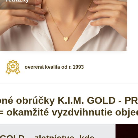
overená kvalita od r​. 1993
né obrúčky K.I.M. GOLD -
 okamžité vyzdvihnutie objed