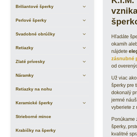
K.I.M.
Briliantové šperky
vznika
šperk
Perlové šperky
Svadobné obrúčky
Hľadáte špe
okamih aleb
Retiazky
nájdete
ele
zásnubné 
Zlaté prívesky
od overenýc
Náramky
Už viac ak
šperky pre t
Retiazky na nohu
dokonalý pr
jemné náušni
Keramické šperky
vyberiete z
Strieborné mince
Ponúkame zla
šperky, prst
Krabičky na šperky
kvalitné sp