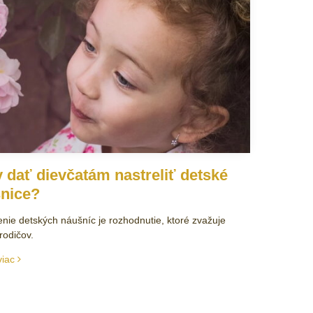
 dať dievčatám nastreliť detské
nice?
enie detských náušníc je rozhodnutie, ktoré zvažuje
odičov.
viac