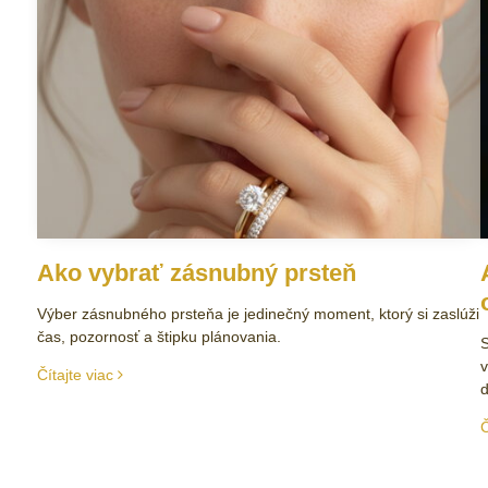
Ako vybrať zásnubný prsteň
Výber zásnubného prsteňa je jedinečný moment, ktorý si zaslúži
čas, pozornosť a štipku plánovania.
S
v
Čítajte viac
d
Č