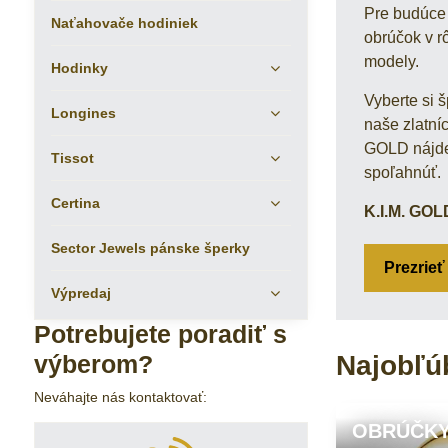
Pre budúce 
Naťahovače hodiniek
obrúčok v r
modely.
Hodinky
Vyberte si š
Longines
naše zlatní
GOLD nájdet
Tissot
spoľahnúť.
Certina
K.I.M. GOL
Sector Jewels pánske šperky
Prezrie
Výpredaj
Potrebujete poradiť s
Najobľú
výberom?
Neváhajte nás kontaktovať:
OBRÚČK