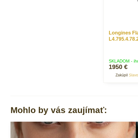
Longines Fl
L4.795.4.78.
SKLADOM - ih
1950 €
Zakúpil
Slav
Mohlo by vás zaujímať: