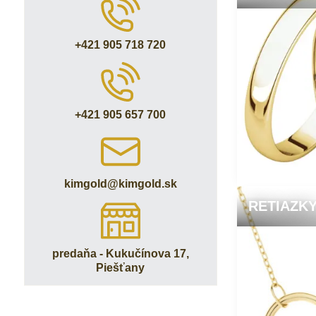
+421 905 718 720
+421 905 657 700
kimgold​@kimgold​.sk
RETIAZK
predaňa - Kukučínova 17,
Piešťany