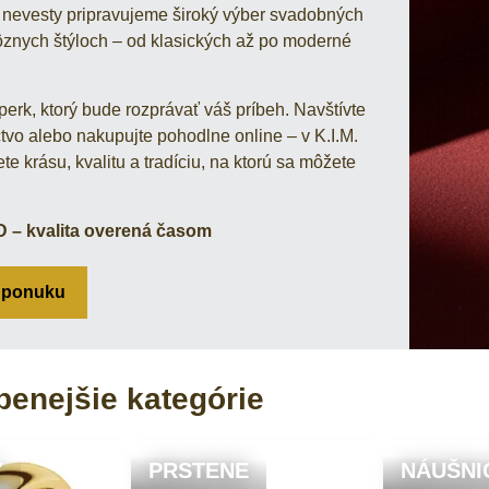
nevesty pripravujeme široký výber svadobných
ôznych štýloch – od klasických až po moderné
perk, ktorý bude rozprávať váš príbeh. Navštívte
ctvo alebo nakupujte pohodlne online – v K.I.M.
e krásu, kvalitu a tradíciu, na ktorú sa môžete
D – kvalita overená časom
ť ponuku
benejšie kategórie
Y
PRSTENE
NÁUŠNI