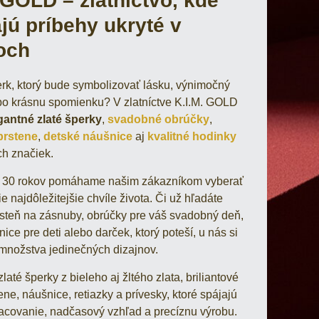
 GOLD – zlatníctvo, kde
jú príbehy ukryté v
och
rk, ktorý bude symbolizovať lásku, výnimočný
o krásnu spomienku? V zlatníctve K.I.M. GOLD
gantné zlaté šperky
,
svadobné obrúčky
,
prstene
,
detské náušnice
aj
kvalitné hodinky
h značiek.
o 30 rokov pomáhame našim zákazníkom vyberať
ie najdôležitejšie chvíle života. Či už hľadáte
steň na zásnuby, obrúčky pre váš svadobný deň,
ce pre deti alebo darček, ktorý poteší, u nás si
 množstva jedinečných dizajnov.
té šperky z bieleho aj žltého zlata, briliantové
ene, náušnice, retiazky a prívesky, ktoré spájajú
racovanie, nadčasový vzhľad a precíznu výrobu.