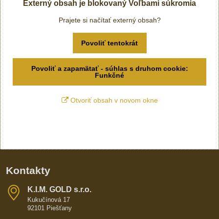
Externý obsah je blokovaný Voľbami súkromia
Prajete si načítať externý obsah?
Povoliť tentokrát
Povoliť a zapamätať - súhlas s druhom cookie:
Funkčné
Otvoriť obsah v novom okne
Kontakty
K​​.I​​.M​​. GOLD s​​.r​​.o​​.
Kukučínová 17
92101 Piešťany