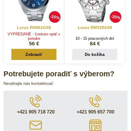
20%
30%
Lorus RH961GX9
Lorus RM329AX9
VYPREDANÉ - čoskoro opäť v
ponuke
10 - 15 pracovných dní
56 €
84 €
Zobraziť
Do košíka
Potrebujete poradiť s výberom?
Neváhajte nás kontaktovať:
+421 905 718 720
+421 905 657 700