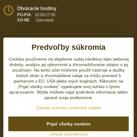
Otváracie hodiny
PO-PIA
10:00-17:00
SO-NE
Zatvorené
Predvoľby súkromia
Cookies používame na zlepšenie vašej návštevy tejto webovej
stránky, analýzu jej výkonnosti a zhromažďovanie údajov o jej
používaní. Na tento účel môžeme použiť nástroje a služby
tretích strán a zhromaždené údaje sa môžu preniesť k
partnerom v EÚ, USA alebo iných krajinách. Kliknutím na
„Prijať všetky cookies“ vyjadrujete svoj súhlas s týmto
spracovaním. Nižšie môžete nájsť podrobné informácie alebo
upraviť svoje preferencie.
Zásady ochrany osobných údajov
Prijať všetky cookies
©
2026
Copyright
Predvoľby súkromia
Zásady ochrany osobných údajov
Ukázať podrobnosti
Vytvorené pomocou:
BiznisWeb.sk