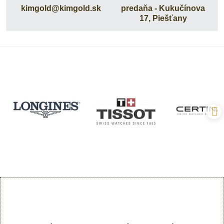
kimgold​@kimgold​.sk
predaňa - Kukučínova
17, Piešťany