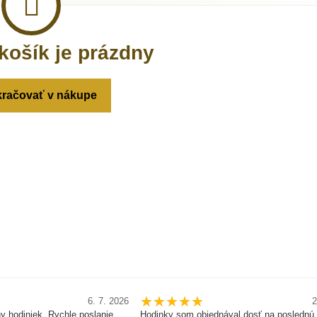
košík je prázdny
račovať v nákupe
6. 7. 2026
2
y hodiniek. Rychle poslanie,
Hodinky som objednával dosť na poslednú 