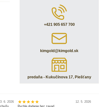
+421 905 657 700
kimgold​@kimgold​.sk
predaňa - Kukučínova 17, Piešťany
3. 6. 2026
12. 5. 2026
chvíľu.
Rychle dodanie,bez zavad
Krasne,