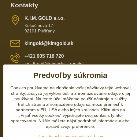
Kontakty
K​​.I​​.M​​. GOLD s​​.r​​.o​​.
Kukučínová 17
92101 Piešťany
kimgold​@kimgold​.sk
+421 905 718 720
Ing. Kamil Strmenský - konateľ
Predvoľby súkromia
+421 905 657 700
Cookies používame na zlepšenie vašej návštevy tejto webovej
+421 337 735 110
stránky, analýzu jej výkonnosti a zhromažďovanie údajov o jej
používaní. Na tento účel môžeme použiť nástroje a služby
tretích strán a zhromaždené údaje sa môžu preniesť k
partnerom v EÚ, USA alebo iných krajinách. Kliknutím na
„Prijať všetky cookies“ vyjadrujete svoj súhlas s týmto
spracovaním. Nižšie môžete nájsť podrobné informácie alebo
upraviť svoje preferencie.
Zásady ochrany osobných údajov