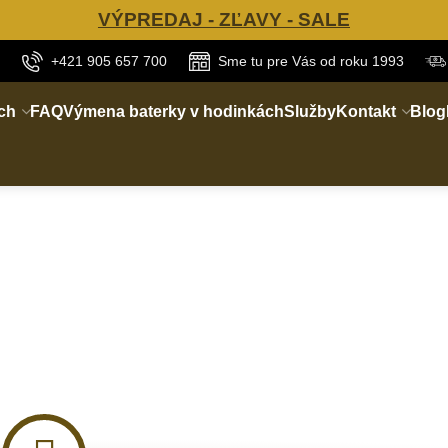
VÝPREDAJ - ZĽAVY - SALE
+421 905 657 700
Sme tu pre Vás od roku 1993
ch
FAQ
Výmena baterky v hodinkách
Služby
Kontakt
Blog