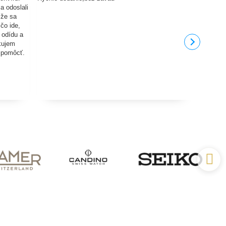
a odoslali
Rych
 že sa
 čo ide,
 odídu a
akujem
 pomôcť.