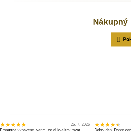
Nákupný 
Pok
25. 7. 2026
Promptne vybavene, verim, ze aj kvalitny tovar.
Dobry den. Dobre cen