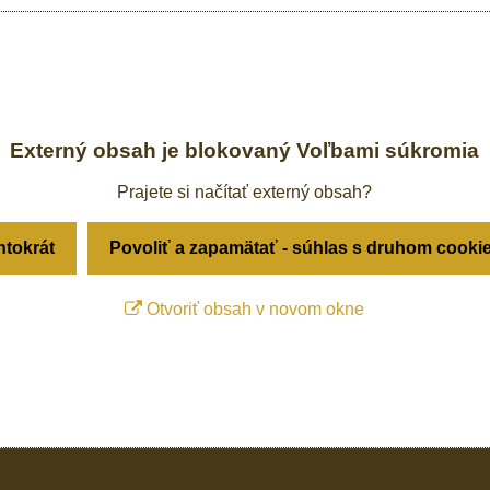
Externý obsah je blokovaný Voľbami súkromia
Prajete si načítať externý obsah?
ntokrát
Povoliť a zapamätať - súhlas s druhom cooki
Otvoriť obsah v novom okne