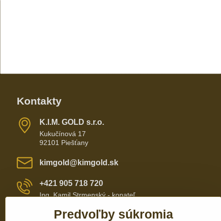
Kontakty
K​​.I​​.M​​. GOLD s​​.r​​.o​​.
Kukučínová 17
92101 Piešťany
kimgold​@kimgold​.sk
+421 905 718 720
Ing. Kamil Strmenský - konateľ
Predvoľby súkromia
+421 905 657 700