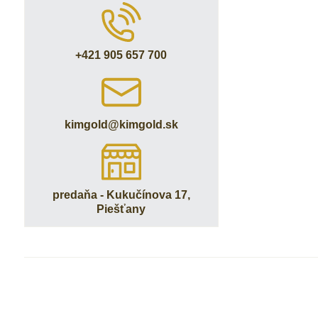
+421 905 657 700
kimgold​@kimgold​.sk
predaňa - Kukučínova 17,
Piešťany