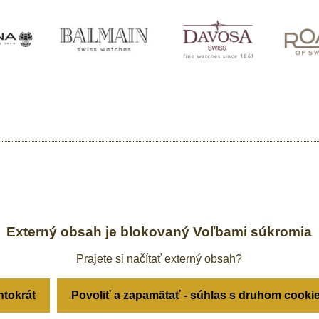
Externý obsah je blokovaný Voľbami súkromia
Prajete si načítať externý obsah?
ntokrát
Povoliť a zapamätať - súhlas s druhom cooki