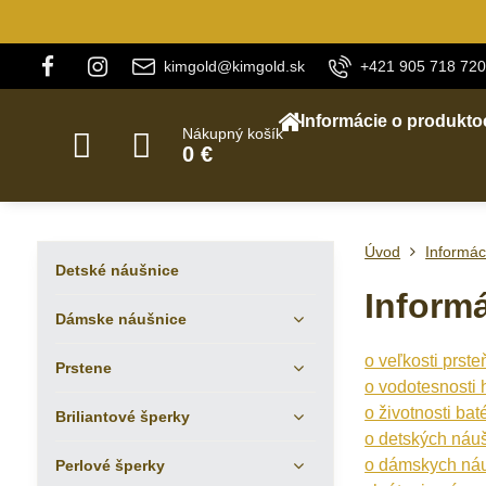
kimgold@kimgold.sk
+421 905 718 720
Informácie o produkto
Nákupný košík
0 €
Úvod
Informác
Detské náušnice
Inform
Dámske náušnice
o veľkosti prst
Prstene
o vodotesnosti 
o životnosti bat
Briliantové šperky
o detských náu
o dámskych náu
Perlové šperky