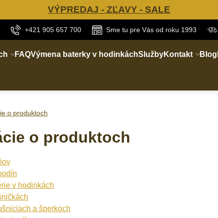
VÝPREDAJ - ZĽAVY - SALE
+421 905 657 700
Sme tu pre Vás od roku 1993
ch
FAQ
Výmena baterky v hodinkách
Služby
Kontakt
Blog
ie o produktoch
ácie o produktoch
eňov
hodín
érie v hodinkách
šničkách
šniciach a šperkoch