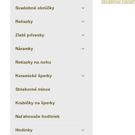
skrátenie nára
Svadobné obrúčky
Retiazky
Zlaté prívesky
Náramky
Retiazky na nohu
Keramické šperky
Strieborné mince
Krabičky na šperky
Naťahovače hodiniek
Hodinky