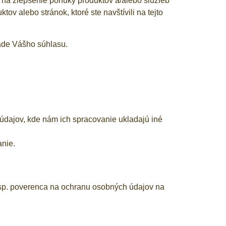
 na zlepšenie ponuky produktov a/alebo služieb
tov alebo stránok, ktoré ste navštívili na tejto
ade Vášho súhlasu.
dajov, kde nám ich spracovanie ukladajú iné
anie.
resp. poverenca na ochranu osobných údajov na