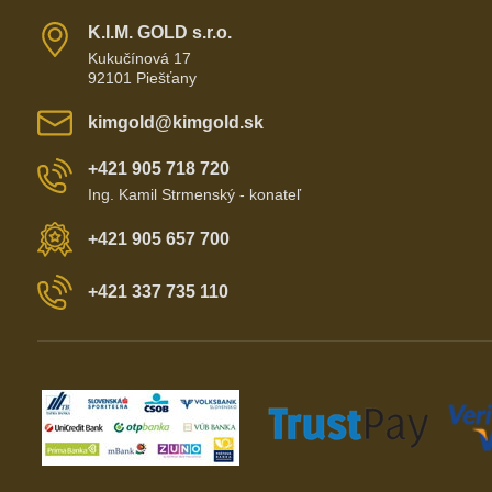
K​​.I​​.M​​. GOLD s​​.r​​.o​​.
Kukučínová 17
92101 Piešťany
kimgold​@kimgold​.sk
+421 905 718 720
Ing. Kamil Strmenský - konateľ
+421 905 657 700
+421 337 735 110