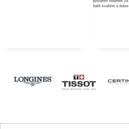
poslanim hodiniek za
balik kvalitne a dobr