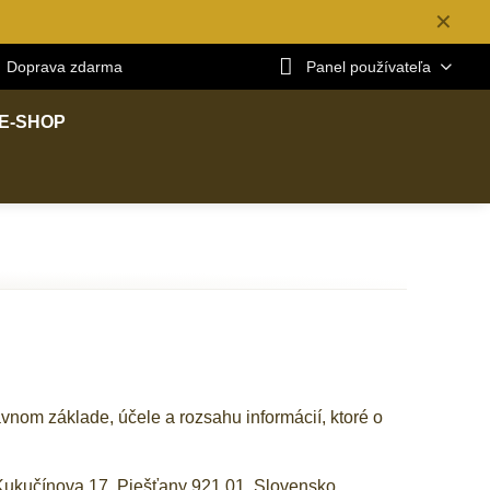
✕
Doprava zdarma
Panel používateľa
E-SHOP
vnom základe, účele a rozsahu informácií, ktoré o
Kukučínova 17, Piešťany 921 01, Slovensko.