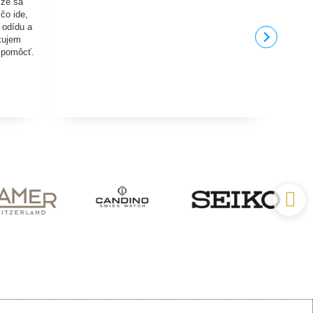
 že sa
 čo ide,
 odídu a
akujem
 pomôcť.