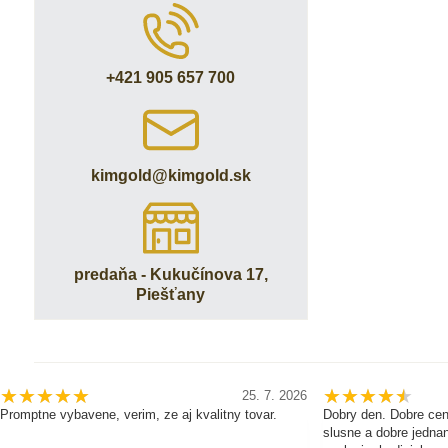
+421 905 657 700
kimgold​@kimgold​.sk
predaňa - Kukučínova 17,
Piešťany
25. 7. 2026
Promptne vybavene, verim, ze aj kvalitny tovar.
Dobry den. Dobre cen
slusne a dobre jednan