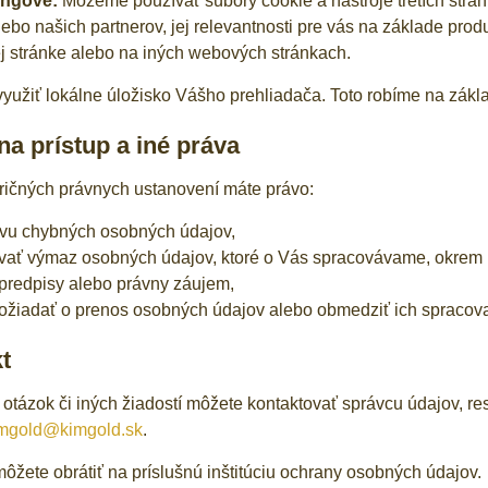
ingové:
Môžeme používať súbory cookie a nástroje tretích strán
ebo našich partnerov, jej relevantnosti pre vás na základe produk
 stránke alebo na iných webových stránkach.
užiť lokálne úložisko Vášho prehliadača. Toto robíme na zákl
na prístup a iné práva
ričných právnych ustanovení máte právo:
vu chybných osobných údajov,
ať výmaz osobných údajov, ktoré o Vás spracovávame, okrem ú
predpisy alebo právny záujem,
ožiadať o prenos osobných údajov alebo obmedziť ich spracov
t
 otázok či iných žiadostí môžete kontaktovať správcu údajov, 
mgold@kimgold.sk
.
môžete obrátiť na príslušnú inštitúciu ochrany osobných údajov.