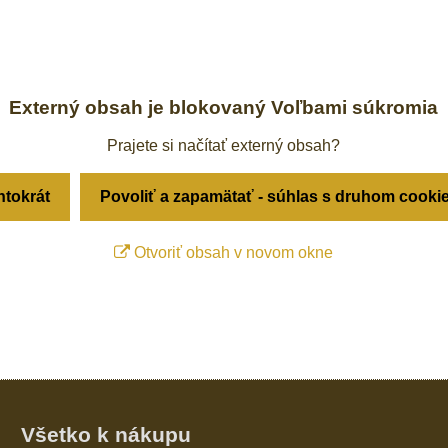
Externý obsah je blokovaný Voľbami súkromia
Prajete si načítať externý obsah?
ntokrát
Povoliť a zapamätať - súhlas s druhom cooki
Otvoriť obsah v novom okne
Všetko k nákupu