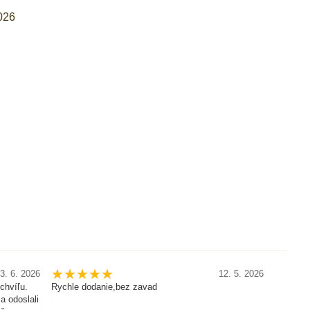
026
3. 6. 2026
12. 5. 2026
chvíľu.
Rychle dodanie,bez zavad
Krasne,
a odoslali
Rych