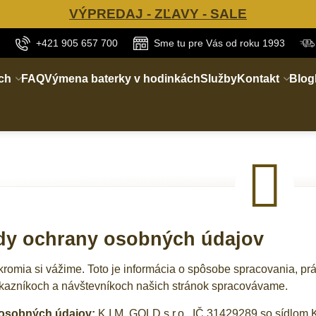
VÝPREDAJ - ZĽAVY - SALE
+421 905 657 700
Sme tu pre Vás od roku 1993
ch
FAQ
Výmena baterky v hodinkách
Služby
Kontakt
Blog
dy ochrany osobných údajov
romia si vážime. Toto je informácia o spôsobe spracovania, prá
kazníkoch a návštevníkoch našich stránok spracovávame.
osobných údajov:
K.I.M. GOLD s.r.o., IČ 31429289 so sídlom 