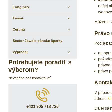
Market
našej al
Longines
webovej
Tissot
Môžeme vy
Certina
Právo 
Sector Jewels pánske šperky
Podľa pat
Výpredaj
na opra
požadov
Potrebujete poradiť s
právne 
výberom?
právo p
Neváhajte nás kontaktovať:
Kontak
V prípade
adrese
ki
+421 905 718 720
Ďalej sa 