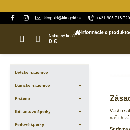
kimgold@kimgold.sk
+421 905 718 720
Informácie o produkto
Nákupný košík
0 €
Detské náušnice
Dámske náušnice
Zása
Prstene
Vášho súk
Briliantové šperky
našich zá
Perlové šperky
Správca 