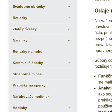
Svadobné obrúčky
Údaje 
Retiazky
Na Vašom 
návštevní
Zlaté prívesky
účtu, pri
bezpečnos
Náramky
prevádzko
oprávnen
Retiazky na nohu
Súbory co
Keramické šperky
rozlišuje
Strieborné mince
Funkčn
ste mali
Krabičky na šperky
Analyti
ako pou
Naťahovače hodiniek
prehlia
používa
Hodinky