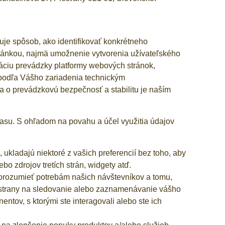
je spôsob, ako identifikovať konkrétneho
ránkou, najmä umožnenie vytvorenia užívateľského
izáciu prevádzky platformy webových stránok,
 podľa Vášho zariadenia technickým
sa o prevádzkovú bezpečnosť a stabilitu je naším
asu. S ohľadom na povahu a účel využitia údajov
 ukladajú niektoré z vašich preferencií bez toho, aby
ebo zdrojov tretích strán, widgety atď.
orozumieť potrebám našich návštevníkov a tomu,
j strany na sledovanie alebo zaznamenávanie vášho
ntov, s ktorými ste interagovali alebo ste ich