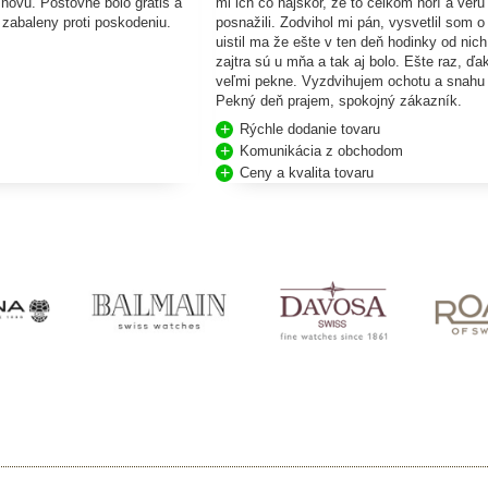
 novu. Postovne bolo gratis a
mi ich čo najskôr, že to celkom horí a veru
e zabaleny proti poskodeniu.
posnažili. Zodvihol mi pán, vysvetlil som o
uistil ma že ešte v ten deň hodinky od nich
zajtra sú u mňa a tak aj bolo. Ešte raz, ď
veľmi pekne. Vyzdvihujem ochotu a snahu
Pekný deň prajem, spokojný zákazník.
Rýchle dodanie tovaru
Komunikácia z obchodom
Ceny a kvalita tovaru