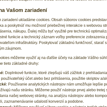
na Vašom zariadení
zariadení ukladáme cookies. Obsah súborov cookies predstavu
ka a poskytnúť mu možnosť priebežnej interakcie s webovou st
hlásenia, nákupu. Ďalej môžu byť využité pre technickú optimal
tné funkcie a technický záznam voľby preferencie zobrazenia
vateľom infraštruktúry. Poskytovať základnú funkčnosť, starať 
ým záujmom.
okies môžeme využiť aj na ďalšie účely na základe Vášho súhl
me tieto základné druhy:
é:
Doplnkové funkcie, ktoré zlepšujú váš zážitok z prehliadania,
 používateľský účet alebo bez prihlásenia, použitie skriptov a/al
cké:
Používanie analytických nástrojov nám umožňuje lepšie p
žívajú našu stránku. Môžeme použiť nástroje prvej alebo trete
dania našej webovej stránky, na analýzu nástrojov alebo kompone
li, zaznamenávanie udalostí konverzií a podobne.