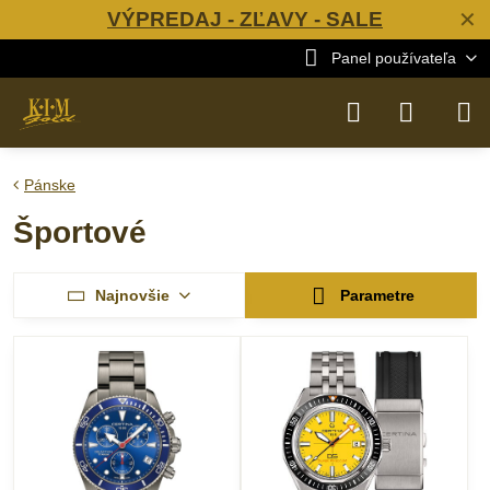
VÝPREDAJ - ZĽAVY - SALE
✕
Panel používateľa
Pánske
Športové
Najnovšie
Parametre