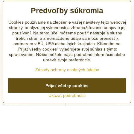
Predvoľby súkromia
Cookies používame na zlepšenie vašej návštevy tejto webovej
stránky, analýzu jej výkonnosti a zhromažďovanie údajov o jej
používaní. Na tento účel môžeme použiť nástroje a služby
tretích strán a zhromaždené údaje sa môžu preniesť k
partnerom v EÚ, USA alebo iných krajinách. Kliknutím na
Pánske hodinky Festina
Pánske hodinky Festina
„Prijať všetky cookies“ vyjadrujete svoj súhlas s týmto
Titanium 20698/3
Titanium 20698/1
spracovaním. Nižšie môžete nájsť podrobné informácie alebo
upraviť svoje preferencie.
SKLADOM - ihneď k odberu
SKLADOM - ihneď k odberu
169 €
169 €
Zásady ochrany osobných údajov
Do košíka
Do košíka
Prijať všetky cookies
Ukázať podrobnosti