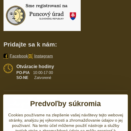
Pridajte sa k nám:
Facebook
Instagram
Otváracie hodiny
PO-PIA
10:00-17:00
SO-NE
Zatvorené
Predvoľby súkromia
Cookies používame na zlepšenie vašej návštevy tejto webovej
stránky, analýzu jej výkonnosti a zhromažďovanie údajov o jej
používaní. Na tento účel môžeme použiť nástroje a služby
tretích strán a zhromaždené údaje sa môžu preniesť k