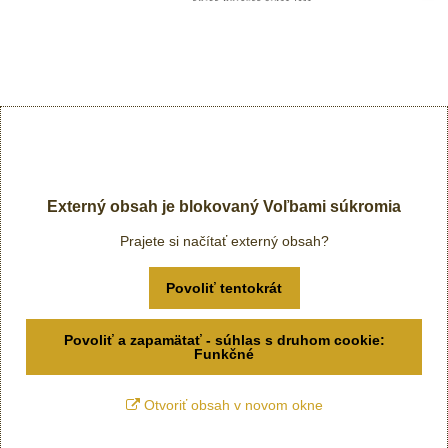
Externý obsah je blokovaný Voľbami súkromia
Prajete si načítať externý obsah?
Povoliť tentokrát
Povoliť a zapamätať - súhlas s druhom cookie:
Funkčné
Otvoriť obsah v novom okne