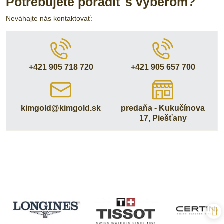
Potrebujete poradiť s výberom?
Neváhajte nás kontaktovať:
+421 905 718 720
+421 905 657 700
kimgold​@kimgold​.sk
predaňa - Kukučínova
17, Piešťany