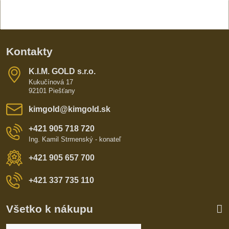
Kontakty
K​​.I​​.M​​. GOLD s​​.r​​.o​​.
Kukučínová 17
92101 Piešťany
kimgold​@kimgold​.sk
+421 905 718 720
Ing. Kamil Strmenský - konateľ
+421 905 657 700
+421 337 735 110
Všetko k nákupu