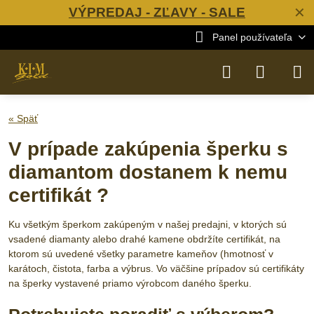
VÝPREDAJ - ZĽAVY - SALE
✕
Panel používateľa
« Späť
V prípade zakúpenia šperku s
diamantom dostanem k nemu
certifikát ?
Ku všetkým šperkom zakúpeným v našej predajni, v ktorých sú
vsadené diamanty alebo drahé kamene obdržíte certifikát, na
ktorom sú uvedené všetky parametre kameňov (hmotnosť v
karátoch, čistota, farba a výbrus. Vo väčšine prípadov sú certifikáty
na šperky vystavené priamo výrobcom daného šperku.