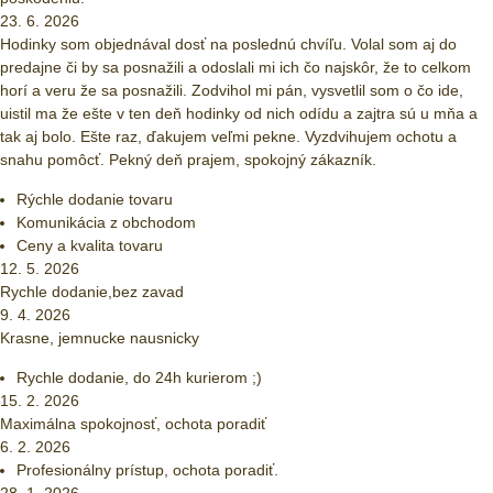
23. 6. 2026
Hodinky som objednával dosť na poslednú chvíľu. Volal som aj do
predajne či by sa posnažili a odoslali mi ich čo najskôr, že to celkom
horí a veru že sa posnažili. Zodvihol mi pán, vysvetlil som o čo ide,
uistil ma že ešte v ten deň hodinky od nich odídu a zajtra sú u mňa a
tak aj bolo. Ešte raz, ďakujem veľmi pekne. Vyzdvihujem ochotu a
snahu pomôcť. Pekný deň prajem, spokojný zákazník.
Rýchle dodanie tovaru
Komunikácia z obchodom
Ceny a kvalita tovaru
12. 5. 2026
Rychle dodanie,bez zavad
9. 4. 2026
Krasne, jemnucke nausnicky
Rychle dodanie, do 24h kurierom ;)
15. 2. 2026
Maximálna spokojnosť, ochota poradiť
6. 2. 2026
Profesionálny prístup, ochota poradiť.