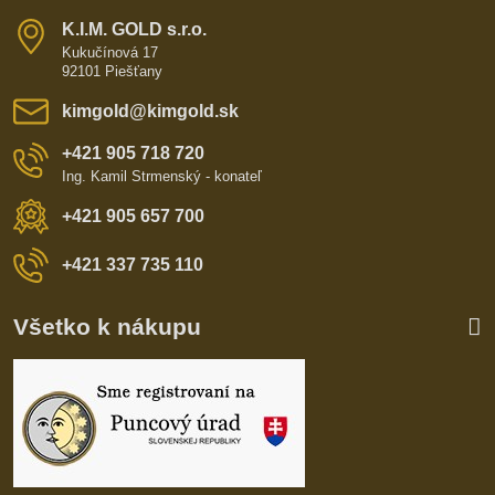
K​​.I​​.M​​. GOLD s​​.r​​.o​​.
Kukučínová 17
92101 Piešťany
kimgold​@kimgold​.sk
+421 905 718 720
Ing. Kamil Strmenský - konateľ
+421 905 657 700
+421 337 735 110
Všetko k nákupu