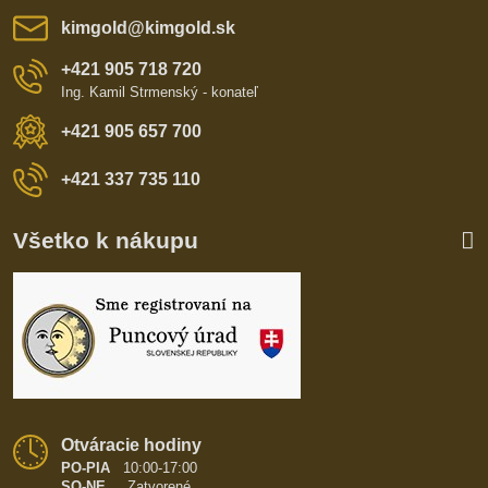
kimgold​@kimgold​.sk
+421 905 718 720
Ing. Kamil Strmenský - konateľ
+421 905 657 700
+421 337 735 110
Všetko k nákupu
Otváracie hodiny
PO-PIA
10:00-17:00
SO-NE
Zatvorené