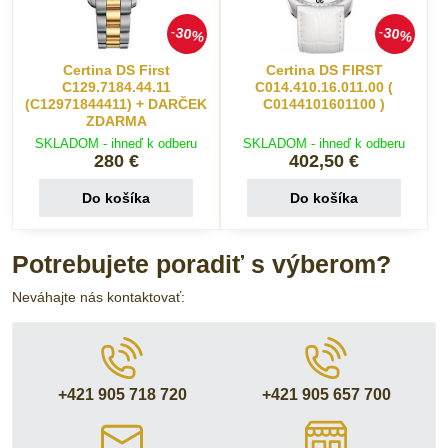
30%
30%
Certina DS First
Certina DS FIRST
C129.7184.44.11
C014.410.16.011.00 (
(C12971844411) + DARČEK
C0144101601100 )
ZDARMA
SKLADOM - ihneď k odberu
SKLADOM - ihneď k odberu
280 €
402,50 €
Do košíka
Do košíka
Potrebujete poradiť s výberom?
Neváhajte nás kontaktovať:
+421 905 718 720
+421 905 657 700