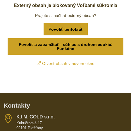
Externý obsah je blokovaný Voľbami súkromia
Prajete si načítať externý obsah?
Povoliť tentokrát
Povoliť a zapamätať - súhlas s druhom cookie:
Funkčné
Otvoriť obsah v novom okne
Kontakty
K​​.I​​.M​​. GOLD s​​.r​​.o​​.
Kukučínová 17
92101 Piešťany