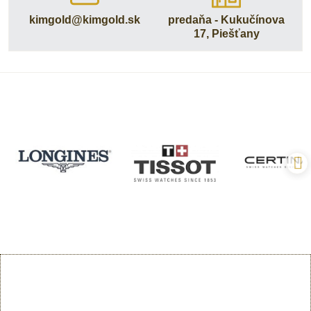
kimgold​@kimgold​.sk
predaňa - Kukučínova
17, Piešťany