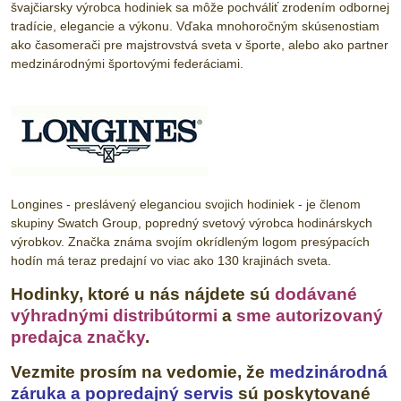
švajčiarsky výrobca hodiniek sa môže pochváliť zrodením odbornej
tradície, elegancie a výkonu. Vďaka mnohoročným skúsenostiam
ako časomerači pre majstrovstvá sveta v športe, alebo ako partner
medzinárodnými športovými federáciami.
Longines - preslávený eleganciou svojich hodiniek - je členom
skupiny Swatch Group, popredný svetový výrobca hodinárskych
výrobkov. Značka známa svojím okrídleným logom presýpacích
hodín má teraz predajní vo viac ako 130 krajinách sveta.
Hodinky, ktoré u nás nájdete sú
dodávané
výhradnými distribútormi
a
sme autorizovaný
predajca značky
.
Vezmite prosím na vedomie, že
medzinárodná
záruka a popredajný servis
sú poskytované