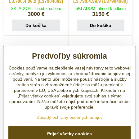
L3.790.4.06.2 (L37904062)
L3.790.4.96.9 (L37904969)
SKLADOM - ihneď k odberu
SKLADOM - ihneď k odberu
3000 €
3150 €
Do košíka
Do košíka
Predvoľby súkromia
Cookies používame na zlepšenie vašej návštevy tejto webovej
stránky, analýzu jej výkonnosti a zhromažďovanie údajov o jej
používaní. Na tento účel môžeme použiť nástroje a služby
tretích strán a zhromaždené údaje sa môžu preniesť k
partnerom v EÚ, USA alebo iných krajinách. Kliknutím na
„Prijať všetky cookies“ vyjadrujete svoj súhlas s týmto
Hodinky Longines
Hodinky Longines
spracovaním. Nižšie môžete nájsť podrobné informácie alebo
Hydroconquest GMT
Hydroconquest GMT
upraviť svoje preferencie.
L3.790.4.66.2
L3.790.4.56.9 (L37904569)
Zásady ochrany osobných údajov
SKLADOM - ihneď k odberu
SKLADOM - ihneď k odberu
3020 €
3130 €
Prijať všetky cookies
Do košíka
Do košíka