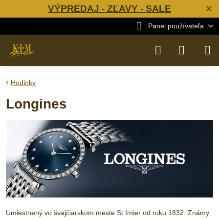
VÝPREDAJ - ZĽAVY - SALE
✕
Panel používateľa
Hodinky
Longines
Umiestnený vo švajčiarskom meste St Imier od roku 1832. Známy