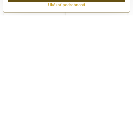
Ukázať podrobnosti
Hodinky Longines
Hodinky Longines
Hydroconquest GMT
Hydroconquest GMT
L3.790.4.06.6
L3.790.4.66.6
SKLADOM - ihneď k odberu
SKLADOM - ihneď k odberu
3380 €
3380 €
Do košíka
Do košíka