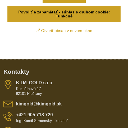
Povoliť a zapamätať - súhlas s druhom cookie:
Funkčné
Otvoriť obsah v novom okne
Kontakty
K​​.I​​.M​​. GOLD s​​.r​​.o​​.
Kukučínová 17
92101 Piešťany
kimgold​@kimgold​.sk
+421 905 718 720
Ing. Kamil Strmenský - konateľ