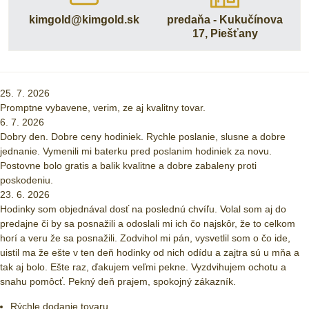
kimgold​@kimgold​.sk
predaňa - Kukučínova
17, Piešťany
25. 7. 2026
Promptne vybavene, verim, ze aj kvalitny tovar.
6. 7. 2026
Dobry den. Dobre ceny hodiniek. Rychle poslanie, slusne a dobre
jednanie. Vymenili mi baterku pred poslanim hodiniek za novu.
Postovne bolo gratis a balik kvalitne a dobre zabaleny proti
poskodeniu.
23. 6. 2026
Hodinky som objednával dosť na poslednú chvíľu. Volal som aj do
predajne či by sa posnažili a odoslali mi ich čo najskôr, že to celkom
horí a veru že sa posnažili. Zodvihol mi pán, vysvetlil som o čo ide,
uistil ma že ešte v ten deň hodinky od nich odídu a zajtra sú u mňa a
tak aj bolo. Ešte raz, ďakujem veľmi pekne. Vyzdvihujem ochotu a
snahu pomôcť. Pekný deň prajem, spokojný zákazník.
Rýchle dodanie tovaru