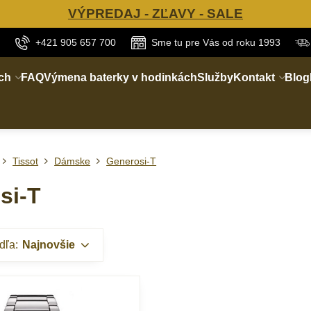
VÝPREDAJ - ZĽAVY - SALE
+421 905 657 700
Sme tu pre Vás od roku 1993
ch
FAQ
Výmena baterky v hodinkách
Služby
Kontakt
Blog
Tissot
Dámske
Generosi-T
si-T
dľa:
Najnovšie