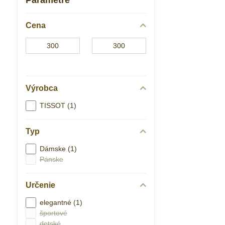
Parametre
Cena
Od:
Do:
Výrobca
TISSOT (1)
Typ
Dámske (1)
Pánske
Určenie
elegantné (1)
športové
detské