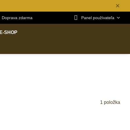
✕
Doprava zdarma
Panel používateľa
E-SHOP
1
položka