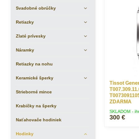
Svadobné obrúčky
Retiazky
Zlaté prívesky
Náramky
Retiazky na nohu
Keramické šperky
Tissot Gene
T007.309.11.
Strieborné mince
T007309110
ZDARMA
Krabičky na šperky
SKLADOM - ih
300 €
Naťahovače hodiniek
Hodinky