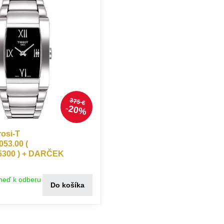
375 €
20%
rosi-T
053.00 (
5300 ) + DARČEK
neď k odberu
Do košíka