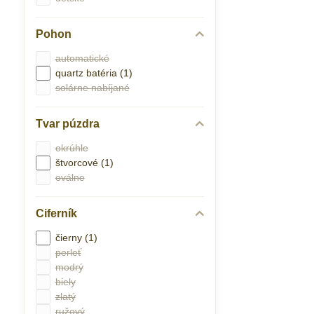
Pohon
automatické
quartz batéria (1)
solárne nabíjané
Tvar púzdra
okrúhle
štvorcové (1)
oválne
Ciferník
čierny (1)
perleť
modrý
biely
zlatý
ružový