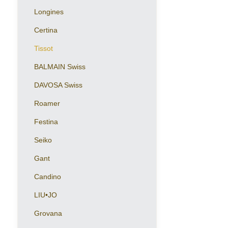
Longines
Certina
Tissot
BALMAIN Swiss
DAVOSA Swiss
Roamer
Festina
Seiko
Gant
Candino
LIU•JO
Grovana