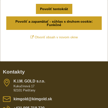
Povoliť tentokrát
Povoliť a zapamätať - súhlas s druhom cookie:
Funkčné
Otvoriť obsah v novom okne
Kontakty
K​​.I​​.M​​. GOLD s​​.r​​.o​​.
Kukučínová 17
92101 Piešťany
kimgold​@kimgold​.sk