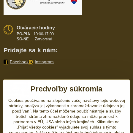
Otváracie hodiny
PO-PIA
10:00-17:00
SO-NE
Zatvorené
Pridajte sa k nám:
Facebook
Instagram
Predvoľby súkromia
Cookies používame na zlepšenie vašej návštevy tejto webovej
stránky, analýzu jej výkonnosti a zhromažďovanie údajov o jej
používaní. Na tento účel môžeme použiť nástroje a služby
tretích strán a zhromaždené údaje sa môžu preniesť k
partnerom v EÚ, USA alebo iných krajinách. Kliknutím na
„Prijať všetky cookies“ vyjadrujete svoj súhlas s týmto
spracovaním. Nižšie môžete nájsť podrobné informácie alebo