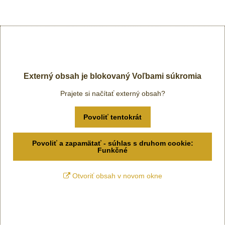
Externý obsah je blokovaný Voľbami súkromia
Prajete si načítať externý obsah?
Povoliť tentokrát
Povoliť a zapamätať - súhlas s druhom cookie:
Funkčné
Otvoriť obsah v novom okne