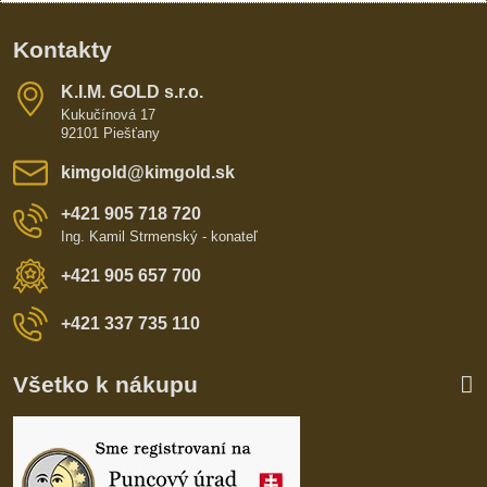
Kontakty
K​​.I​​.M​​. GOLD s​​.r​​.o​​.
Kukučínová 17
92101 Piešťany
kimgold​@kimgold​.sk
+421 905 718 720
Ing. Kamil Strmenský - konateľ
+421 905 657 700
+421 337 735 110
Všetko k nákupu