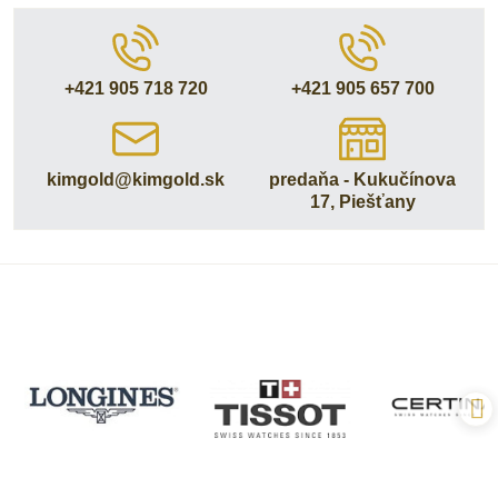
+421 905 718 720
+421 905 657 700
kimgold​@kimgold​.sk
predaňa - Kukučínova
17, Piešťany