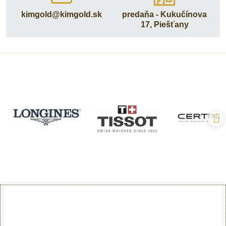
kimgold​@kimgold​.sk
predaňa - Kukučínova
17, Piešťany