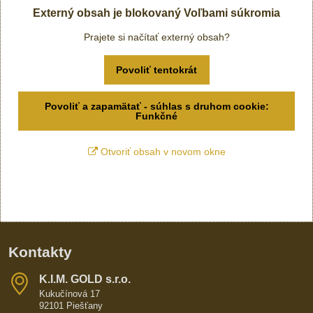
Externý obsah je blokovaný Voľbami súkromia
Prajete si načítať externý obsah?
Povoliť tentokrát
Povoliť a zapamätať - súhlas s druhom cookie:
Funkčné
Otvoriť obsah v novom okne
Kontakty
K​​.I​​.M​​. GOLD s​​.r​​.o​​.
Kukučínová 17
92101 Piešťany