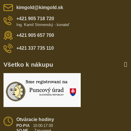
kimgold​@kimgold​.sk
+421 905 718 720
Ing. Kamil Strmenský - konateľ
+421 905 657 700
+421 337 735 110
Všetko k nákupu
Otváracie hodiny
PO-PIA
10:00-17:00
SO-NE
Zatvorené