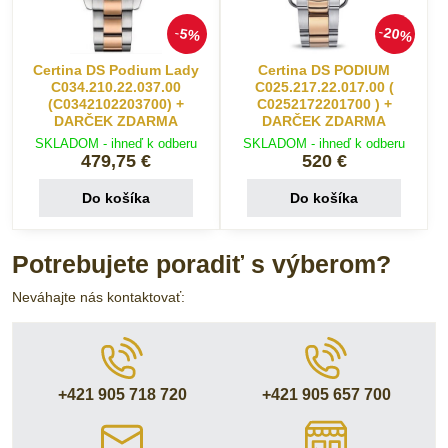
20%
5%
Certina DS Podium Lady
Certina DS PODIUM
C034.210.22.037.00
C025.217.22.017.00 (
(C0342102203700) +
C0252172201700 ) +
DARČEK ZDARMA
DARČEK ZDARMA
SKLADOM - ihneď k odberu
SKLADOM - ihneď k odberu
479,75 €
520 €
Do košíka
Do košíka
Potrebujete poradiť s výberom?
Neváhajte nás kontaktovať:
+421 905 718 720
+421 905 657 700