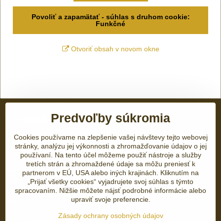
Povoliť a zapamätať - súhlas s druhom cookie:
Funkčné
Otvoriť obsah v novom okne
Predvoľby súkromia
Kontakty
Cookies používame na zlepšenie vašej návštevy tejto webovej
K​​.I​​.M​​. GOLD s​​.r​​.o​​.
stránky, analýzu jej výkonnosti a zhromažďovanie údajov o jej
Kukučínová 17
používaní. Na tento účel môžeme použiť nástroje a služby
92101 Piešťany
tretích strán a zhromaždené údaje sa môžu preniesť k
partnerom v EÚ, USA alebo iných krajinách. Kliknutím na
kimgold​@kimgold​.sk
„Prijať všetky cookies“ vyjadrujete svoj súhlas s týmto
spracovaním. Nižšie môžete nájsť podrobné informácie alebo
+421 905 718 720
upraviť svoje preferencie.
Ing. Kamil Strmenský - konateľ
Zásady ochrany osobných údajov