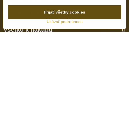
+421 905 657 700
Prijať všetky cookies
+421 337 735 110
Ukázať podrobnosti
Všetko k nákupu
Pridajte sa k nám:
Facebook
Instagram
Otváracie hodiny
PO-PIA
10:00-17:00
SO-NE
Zatvorené