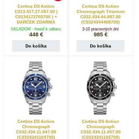
Certina DS Action
Certina DS Action
C013.417.27.057.00 (
Chronograph Titanium
C0134172705700 ) +
C032.434.44.087.00
DARČEK ZDARMA
(C0324344408700)
SKLADOM - ihneď k odberu
3-10 pracovných dní
448 €
985 €
Do košíka
Do košíka
Certina DS Action
Certina DS Action
Chronograph
Chronograph
C032.434.11.047.00
C032.434.11.057.00
(C0324341104700)
(C0324341105700)