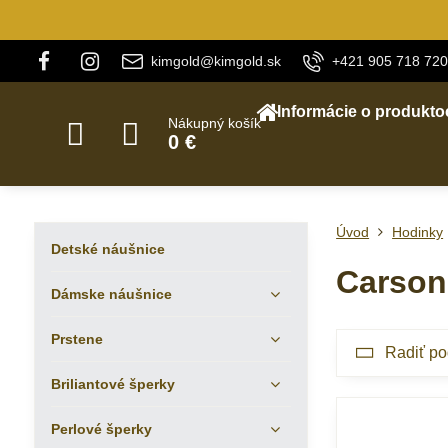
kimgold@kimgold.sk
+421 905 718 720
Informácie o produkto
Nákupný košík
0 €
Úvod
Hodinky
Detské náušnice
Carson
Dámske náušnice
Prstene
Radiť po
Briliantové šperky
Perlové šperky