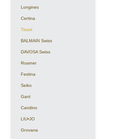
Longines
Certina
Tissot
BALMAIN Swiss
DAVOSA Swiss
Roamer
Festina
Seiko
Gant
Candino
LIU•JO
Grovana