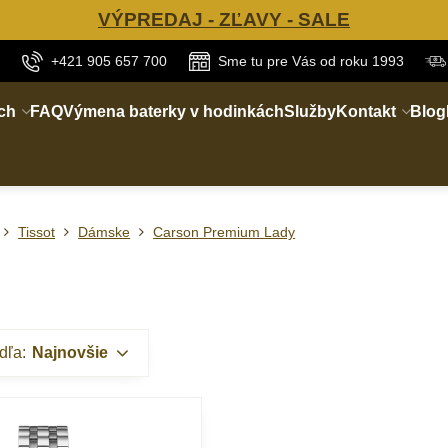
VÝPREDAJ - ZĽAVY - SALE
+421 905 657 700
Sme tu pre Vás od roku 1993
ch
FAQ
Výmena baterky v hodinkách
Služby
Kontakt
Blog
Tissot
Dámske
Carson Premium Lady
dľa:
Najnovšie