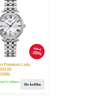
415 €
20%
on Premium Lady
033.00
3300)
neď k odberu
Do košíka