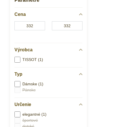
Parametre
Cena
Od:
Do:
Výrobca
TISSOT (1)
Typ
Dámske (1)
Pánske
Určenie
elegantné (1)
športové
detské