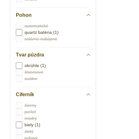
Pohon
automatické
quartz batéria (1)
solárne nabíjané
Tvar púzdra
okrúhle (1)
štvorcové
oválne
Ciferník
čierny
perleť
modrý
biely (1)
zlatý
ružový