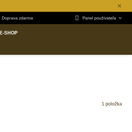
✕
Doprava zdarma
Panel používateľa
E-SHOP
1
položka