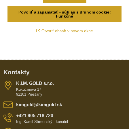
Povoliť a zapamätať - súhlas s druhom cookie:
Funkčné
Otvoriť obsah v novom okne
Kontakty
K​​.I​​.M​​. GOLD s​​.r​​.o​​.
Kukučínová 17
92101 Piešťany
kimgold​@kimgold​.sk
+421 905 718 720
Ing. Kamil Strmenský - konateľ