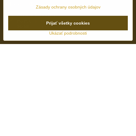
Facebook
Instagram
Zásady ochrany osobných údajov
Otváracie hodiny
PO-PIA
10:00-17:00
Prijať všetky cookies
SO-NE
Zatvorené
Ukázať podrobnosti
©
2026
Copyright
Predvoľby súkromia
Zásady ochrany osobných údajov