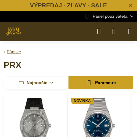
VÝPREDAJ - ZĽAVY - SALE
✕
Panel používateľa
Pánske
PRX
Najnovšie
Parametre
NOVINKA