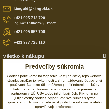
kimgold​@kimgold​.sk
+421 905 718 720
Ing. Kamil Strmenský - konateľ
+421 905 657 700
+421 337 735 110
Všetko k nákupu
Predvoľby súkromia
Cookies používame na zlepšenie vašej návštevy tejto webovej
stránky, analýzu jej výkonnosti a zhromažďovanie údajov o jej
používaní. Na tento účel môžeme použiť nástroje a služby
tretích strán a zhromaždené údaje sa môžu preniesť k
partnerom v EÚ, USA alebo iných krajinách. Kliknutím na
„Prijať všetky cookies“ vyjadrujete svoj súhlas s týmto
Pridajte sa k nám:
spracovaním. Nižšie môžete nájsť podrobné informácie alebo
upraviť svoje preferencie.