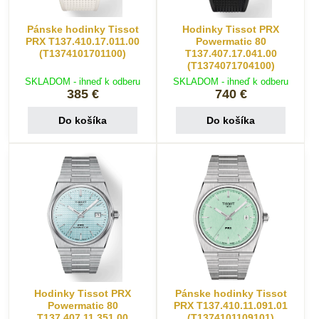
Pánske hodinky Tissot
Hodinky Tissot PRX
PRX T137.410.17.011.00
Powermatic 80
(T1374101701100)
T137.407.17.041.00
(T1374071704100)
SKLADOM - ihneď k odberu
SKLADOM - ihneď k odberu
385 €
740 €
Do košíka
Do košíka
Hodinky Tissot PRX
Pánske hodinky Tissot
Powermatic 80
PRX T137.410.11.091.01
T137.407.11.351.00
(T1374101109101)