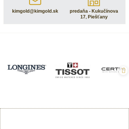
kimgold​@kimgold​.sk
predaňa - Kukučínova
17, Piešťany