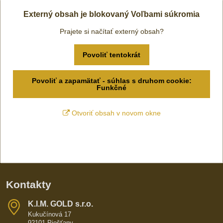
Externý obsah je blokovaný Voľbami súkromia
Prajete si načítať externý obsah?
Povoliť tentokrát
Povoliť a zapamätať - súhlas s druhom cookie:
Funkčné
Otvoriť obsah v novom okne
Kontakty
K​​.I​​.M​​. GOLD s​​.r​​.o​​.
Kukučínová 17
92101 Piešťany