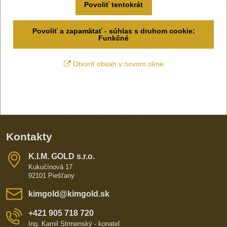
Povoliť tentokrát
Povoliť a zapamätať - súhlas s druhom cookie:
Funkčné
Otvoriť obsah v novom okne
Kontakty
K​​.I​​.M​​. GOLD s​​.r​​.o​​.
Kukučínová 17
92101 Piešťany
kimgold​@kimgold​.sk
+421 905 718 720
Ing. Kamil Strmenský - konateľ