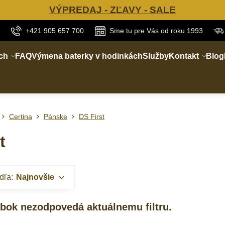
VÝPREDAJ - ZĽAVY - SALE
+421 905 657 700
Sme tu pre Vás od roku 1993
ch
FAQ
Výmena baterky v hodinkách
Služby
Kontakt
Blog
Certina
Pánske
DS First
t
dľa:
Najnovšie