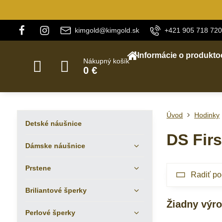
kimgold@kimgold.sk
+421 905 718 720
Informácie o produkto
Nákupný košík
0 €
Úvod
Hodinky
Detské náušnice
DS Firs
Dámske náušnice
Prstene
Radiť po
Briliantové šperky
Perlové šperky