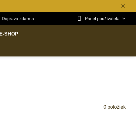
✕
Doprava zdarma
Panel používateľa
E-SHOP
0
položiek