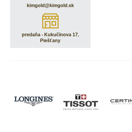
kimgold​@kimgold​.sk
predaňa - Kukučínova 17,
Piešťany