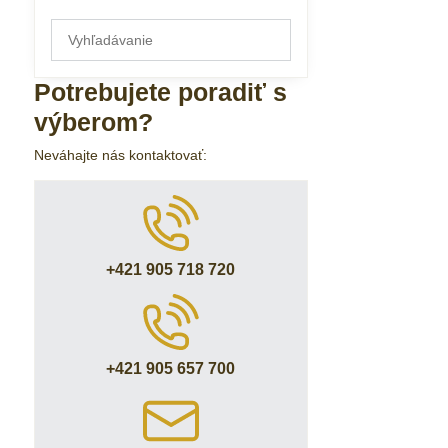
Prehľadať
výsledky
filtra
Potrebujete poradiť s
fulltextom
výberom?
Neváhajte nás kontaktovať:
+421 905 718 720
+421 905 657 700