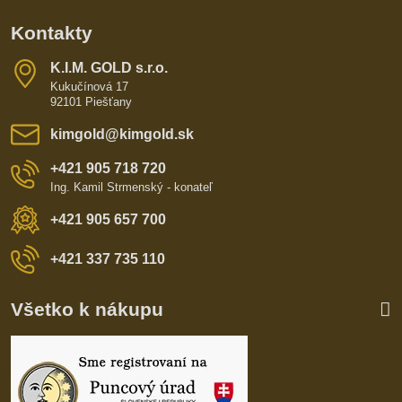
Kontakty
K​​.I​​.M​​. GOLD s​​.r​​.o​​.
Kukučínová 17
92101 Piešťany
kimgold​@kimgold​.sk
+421 905 718 720
Ing. Kamil Strmenský - konateľ
+421 905 657 700
+421 337 735 110
Všetko k nákupu