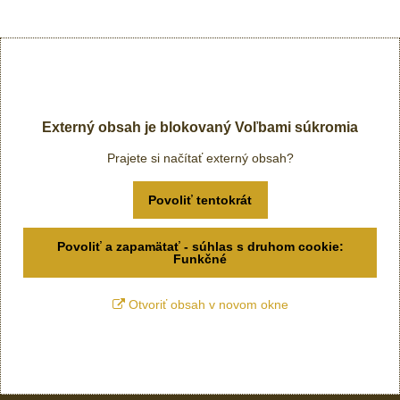
Externý obsah je blokovaný Voľbami súkromia
Prajete si načítať externý obsah?
Povoliť tentokrát
Povoliť a zapamätať - súhlas s druhom cookie:
Funkčné
Otvoriť obsah v novom okne