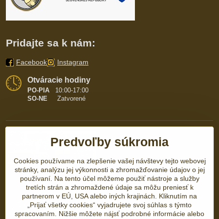
Pridajte sa k nám:
Facebook
Instagram
Otváracie hodiny
PO-PIA
10:00-17:00
SO-NE
Zatvorené
Predvoľby súkromia
Cookies používame na zlepšenie vašej návštevy tejto webovej
stránky, analýzu jej výkonnosti a zhromažďovanie údajov o jej
používaní. Na tento účel môžeme použiť nástroje a služby
tretích strán a zhromaždené údaje sa môžu preniesť k
partnerom v EÚ, USA alebo iných krajinách. Kliknutím na
„Prijať všetky cookies“ vyjadrujete svoj súhlas s týmto
spracovaním. Nižšie môžete nájsť podrobné informácie alebo