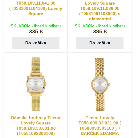
T058.109.11.041.00
Lovely Square
(T0581091104100) Lovely
T058.109.11.036.00
Square
(T0581091103600) s
diamantmi
SKLADOM - ihneď k odberu
SKLADOM - ihneď k odberu
335 €
385 €
Do košíka
Do košíka
Dámske hodinky Tissot
Tissot Lovely
Lovely Square
T058.009.33.031.00 (
T058.109.33.031.00
T0580093303100 ) +
(T0581093303100)
DARČEK ZDARMA