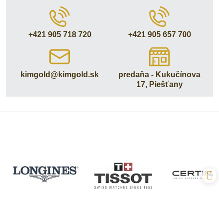
+421 905 718 720
+421 905 657 700
kimgold​@kimgold​.sk
predaňa - Kukučínova
17, Piešťany