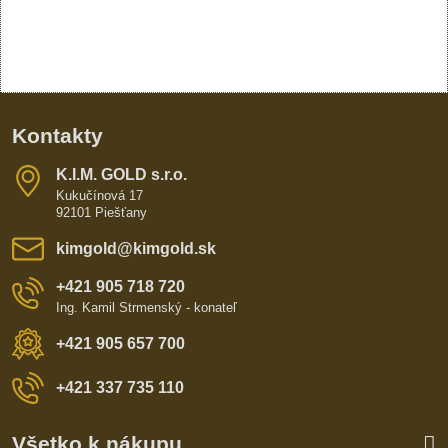
Kontakty
K​​.I​​.M​​. GOLD s​​.r​​.o​​.
Kukučínová 17
92101 Piešťany
kimgold​@kimgold​.sk
+421 905 718 720
Ing. Kamil Strmenský - konateľ
+421 905 657 700
+421 337 735 110
Všetko k nákupu