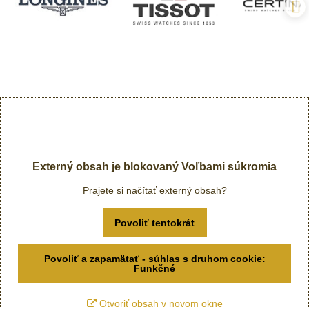
Externý obsah je blokovaný Voľbami súkromia
Prajete si načítať externý obsah?
Povoliť tentokrát
Povoliť a zapamätať - súhlas s druhom cookie:
Funkčné
Otvoriť obsah v novom okne