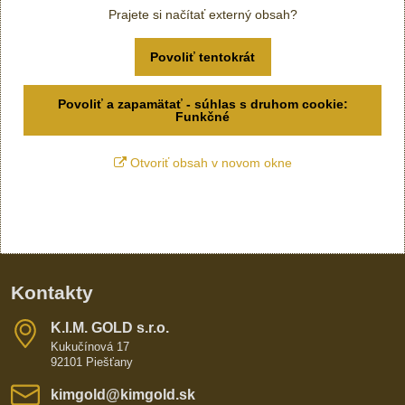
Prajete si načítať externý obsah?
Povoliť tentokrát
Povoliť a zapamätať - súhlas s druhom cookie:
Funkčné
Otvoriť obsah v novom okne
Kontakty
K​​.I​​.M​​. GOLD s​​.r​​.o​​.
Kukučínová 17
92101 Piešťany
kimgold​@kimgold​.sk