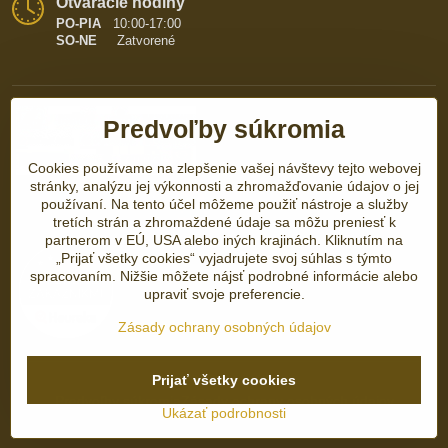
Otváracie hodiny
PO-PIA
10:00-17:00
SO-NE
Zatvorené
Predvoľby súkromia
Cookies používame na zlepšenie vašej návštevy tejto webovej
stránky, analýzu jej výkonnosti a zhromažďovanie údajov o jej
používaní. Na tento účel môžeme použiť nástroje a služby
tretích strán a zhromaždené údaje sa môžu preniesť k
partnerom v EÚ, USA alebo iných krajinách. Kliknutím na
„Prijať všetky cookies“ vyjadrujete svoj súhlas s týmto
spracovaním. Nižšie môžete nájsť podrobné informácie alebo
upraviť svoje preferencie.
Zásady ochrany osobných údajov
©
2026
Copyright
Prijať všetky cookies
Predvoľby súkromia
Zásady ochrany osobných údajov
Ukázať podrobnosti
Vytvorené pomocou:
BiznisWeb.sk