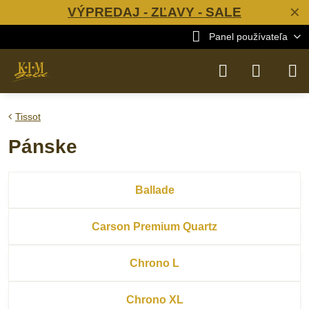
VÝPREDAJ - ZĽAVY - SALE
✕
Panel používateľa
Tissot
Pánske
Ballade
Carson Premium Quartz
Chrono L
Chrono XL