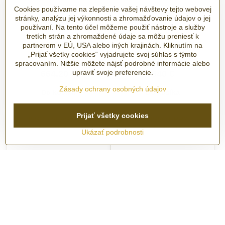
Cookies používame na zlepšenie vašej návštevy tejto webovej
stránky, analýzu jej výkonnosti a zhromažďovanie údajov o jej
používaní. Na tento účel môžeme použiť nástroje a služby
tretích strán a zhromaždené údaje sa môžu preniesť k
TISSOT SEASTAR 1000
TISSOT SEASTAR 1000
QUARTZ 40MM
40MM T120.410.33.421.00
partnerom v EÚ, USA alebo iných krajinách. Kliknutím na
T120.410.33.051.00
„Prijať všetky cookies“ vyjadrujete svoj súhlas s týmto
spracovaním. Nižšie môžete nájsť podrobné informácie alebo
SKLADOM - ihneď k odberu
SKLADOM - ihneď k odberu
upraviť svoje preferencie.
664,20 €
540 €
Zásady ochrany osobných údajov
Do košíka
Do košíka
Prijať všetky cookies
Ukázať podrobnosti
TISSOT SEASTAR 1000
TISSOT PRX
40MM T120.410.22.051.01
T137.410.11.421.00 40mm