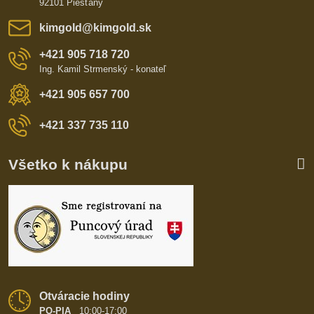
92101 Piešťany
kimgold​@kimgold​.sk
+421 905 718 720
Ing. Kamil Strmenský - konateľ
+421 905 657 700
+421 337 735 110
Všetko k nákupu
Otváracie hodiny
PO-PIA
10:00-17:00