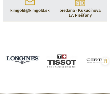
kimgold​@kimgold​.sk
predaňa - Kukučínova
17, Piešťany