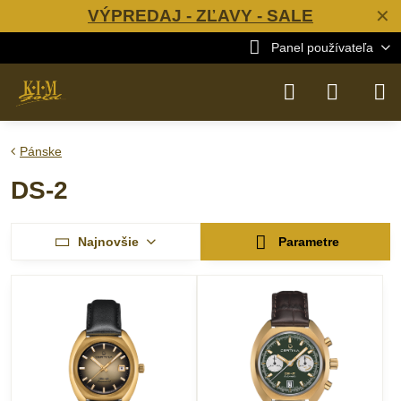
VÝPREDAJ - ZĽAVY - SALE
✕
Panel používateľa
Pánske
DS-2
Najnovšie
Parametre