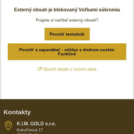
Externý obsah je blokovaný Voľbami súkromia
Prajete si načítať externý obsah?
Povoliť tentokrát
Povoliť a zapamätať - súhlas s druhom cookie:
Funkčné
Otvoriť obsah v novom okne
Kontakty
K​​.I​​.M​​. GOLD s​​.r​​.o​​.
Kukučínová 17