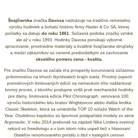
Švajčiarska
značka
Davosa
nadväzuje na tradičnú remeselnú
výrobu hodiniek a bohatú históriu firmy Hasler & Co SA, ktorej
počiatky sa datujú
do roku 1861
. Súčasná podoba značky vzniká
ale až v roku 1993. Hodinky Davosa ponúkajú výborné
spracovanie, prvotriedne materiály a kvalitné švajčiarske strojčeky
a medzi zákazníkov sú cenené predovšetkým za zachovanie
skvelého pomeru cena - kvalita.
Pre značku Davosa sa začala éra prosperity korunovaná súčasnou
prítomnosťou na trhoch štyridsiatich krajín sveta. Prvotný úspech
premiérových limitovaných edícií na nemeckom trhu naštartoval
tvorivý proces, z ktorého postupne vzišli prvé mechanické hodinky
pre dámy, limitovaná edícia Pilot Chronograph, venovaná 100.
výročiu historického letu bratov Wrightovcov alebo ďalšia limitka
Classic Skeleton, ktorá sa umiestnila TOP 10 súťaže Watch of the
Year. Osobitnou kapitolou sú športové potápačské modely zo série
Argonautic. V roku 2014 prekonali na zápästí Nika Lindera svetový
rekord vo freedivingu a v tom istom roku uspeli tiež v hlasovaní
čitateľov renomovaného portálu o titul v kategórii cenovo