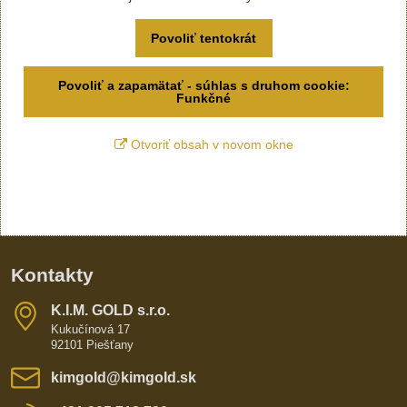
Povoliť tentokrát
Povoliť a zapamätať - súhlas s druhom cookie:
Funkčné
Otvoriť obsah v novom okne
Kontakty
K​​.I​​.M​​. GOLD s​​.r​​.o​​.
Kukučínová 17
92101 Piešťany
kimgold​@kimgold​.sk