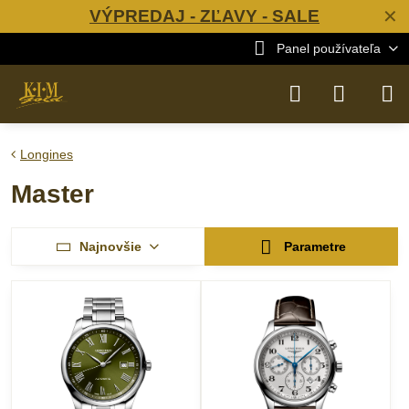
VÝPREDAJ - ZĽAVY - SALE
✕
Panel používateľa
Longines
Master
Najnovšie
Parametre