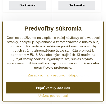
Do košíka
Do košíka
Predvoľby súkromia
Cookies používame na zlepšenie vašej návštevy tejto webovej
stránky, analýzu jej výkonnosti a zhromažďovanie údajov o jej
používaní. Na tento účel môžeme použiť nástroje a služby
tretích strán a zhromaždené údaje sa môžu preniesť k
partnerom v EÚ, USA alebo iných krajinách. Kliknutím na
„Prijať všetky cookies“ vyjadrujete svoj súhlas s týmto
Hodinky Longines Master
Hodinky Longines Master
spracovaním. Nižšie môžete nájsť podrobné informácie alebo
Collection L2.859.4.78.6
Collection L2.859.4.92.0
upraviť svoje preferencie.
(L28594786) 44mm
(L28594920) 44mm
Zásady ochrany osobných údajov
3-10 pracovných dní
3-10 pracovných dní
3690 €
3690 €
Prijať všetky cookies
Do košíka
Do košíka
Ukázať podrobnosti