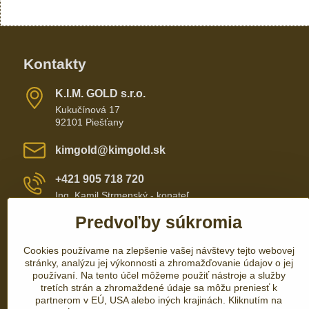
Kontakty
K​​.I​​.M​​. GOLD s​​.r​​.o​​.
Kukučínová 17
92101 Piešťany
kimgold​@kimgold​.sk
+421 905 718 720
Ing. Kamil Strmenský - konateľ
Predvoľby súkromia
+421 905 657 700
Cookies používame na zlepšenie vašej návštevy tejto webovej
+421 337 735 110
stránky, analýzu jej výkonnosti a zhromažďovanie údajov o jej
používaní. Na tento účel môžeme použiť nástroje a služby
tretích strán a zhromaždené údaje sa môžu preniesť k
partnerom v EÚ, USA alebo iných krajinách. Kliknutím na