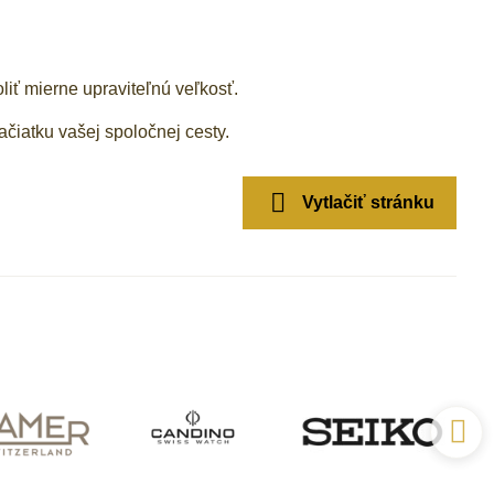
liť mierne upraviteľnú veľkosť.
ačiatku vašej spoločnej cesty.
Vytlačiť stránku