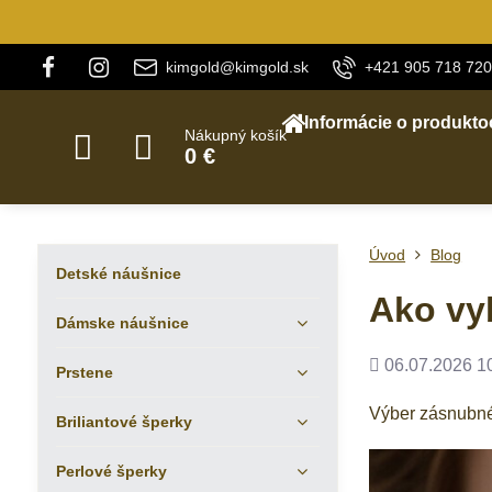
kimgold@kimgold.sk
+421 905 718 720
Informácie o produkto
Nákupný košík
0 €
Úvod
Blog
Detské náušnice
Ako vy
Dámske náušnice
Pridané
06.07.2026 1
Prstene
Výber zásnubnéh
Briliantové šperky
Perlové šperky