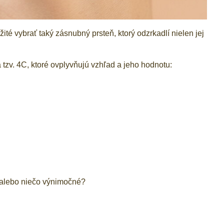
ité vybrať taký zásnubný prsteň, ktorý odzrkadlí nielen jej
tzv. 4C, ktoré ovplyvňujú vzhľad a jeho hodnotu:
jn alebo niečo výnimočné?