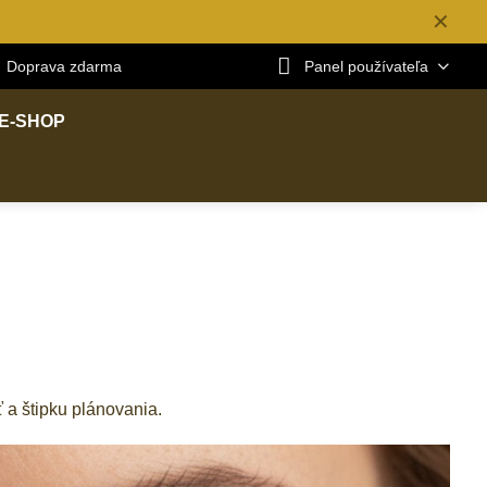
✕
Doprava zdarma
Panel používateľa
E-SHOP
 a štipku plánovania.