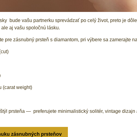
sky bude vašu partnerku sprevádzať po celý život, preto je dôlež
, ale aj vašu spoločnú lásku.
e pre zásnubný prsteň s diamantom, pri výbere sa zamerajte na 
(cut)
)
u (carat weight)
 štýl prsteňa — preferujete minimalistický solitér, vintage diza
onuku zásnubných prsteňov