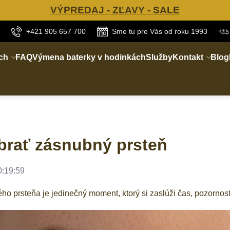
VÝPREDAJ - ZĽAVY - SALE
+421 905 657 700
Sme tu pre Vás od roku 1993
ch
FAQ
Výmena baterky v hodinkách
Služby
Kontakt
Blog
brať zásnubný prsteň
0:19:59
o prsteňa je jedinečný moment, ktorý si zaslúži čas, pozornosť