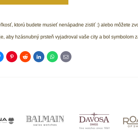
eľkosť, ktorú budete musieť nenápadne zistiť :) alebo môžete zvo
 je, aby hzásnubný prsteň vyjadroval vaše city a bol symbolom z
Bluesky
Pinterest
Reddit
LinkedIn
WhatsApp
E-
mail