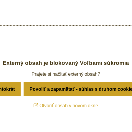
Externý obsah je blokovaný Voľbami súkromia
Prajete si načítať externý obsah?
ntokrát
Povoliť a zapamätať - súhlas s druhom cooki
Otvoriť obsah v novom okne