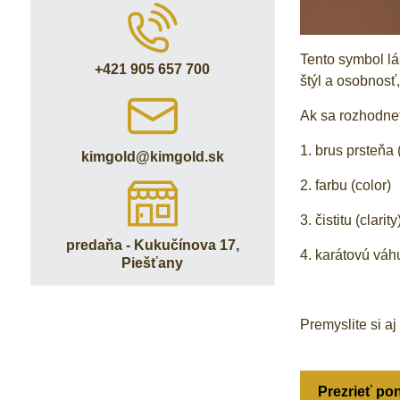
Tento symbol lá
+421 905 657 700
štýl a osobnosť
Ak sa rozhodnet
1. brus prsteňa 
kimgold​@kimgold​.sk
2. farbu (color)
3. čistitu (clarity
predaňa - Kukučínova 17,
4. karátovú váh
Piešťany
Premyslite si aj
Prezrieť p