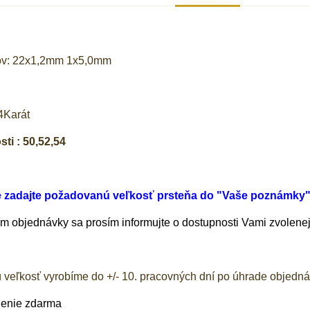
ov: 22x1,2mm 1x5,0mm
g
4Karát
ti : 50,52,54
e zadajte požadovanú veľkosť prsteňa do "Vaše poznámky
 objednávky sa prosím informujte o dostupnosti Vami zvolenej 
 veľkosť vyrobíme do +/- 10. pracovných dní po úhrade objedn
lenie zdarma