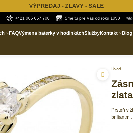
VÝPREDAJ - ZĽAVY - SALE
+421 905 657 700
Sme tu pre Vás od roku 1993
ch
FAQ
Výmena baterky v hodinkách
Služby
Kontakt
Blog
Úvod
Zásn
zlat
Prsteň v ž
briliantmi