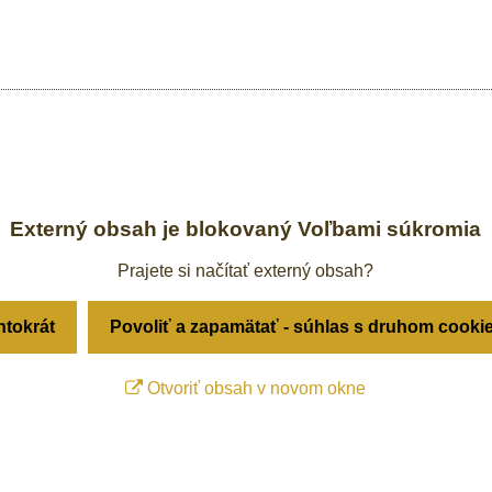
Externý obsah je blokovaný Voľbami súkromia
Prajete si načítať externý obsah?
ntokrát
Povoliť a zapamätať - súhlas s druhom cooki
Otvoriť obsah v novom okne