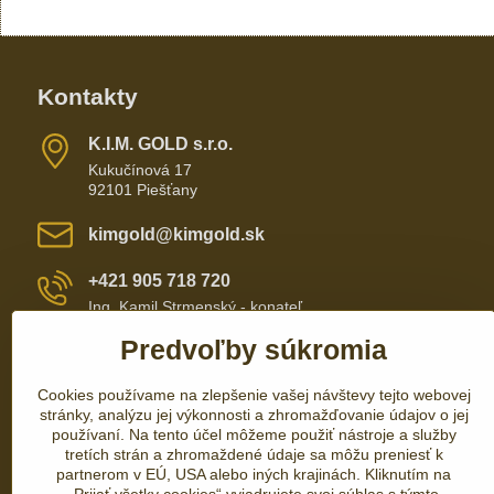
Kontakty
K​​.I​​.M​​. GOLD s​​.r​​.o​​.
Kukučínová 17
92101 Piešťany
kimgold​@kimgold​.sk
+421 905 718 720
Ing. Kamil Strmenský - konateľ
Predvoľby súkromia
+421 905 657 700
Cookies používame na zlepšenie vašej návštevy tejto webovej
+421 337 735 110
stránky, analýzu jej výkonnosti a zhromažďovanie údajov o jej
používaní. Na tento účel môžeme použiť nástroje a služby
tretích strán a zhromaždené údaje sa môžu preniesť k
partnerom v EÚ, USA alebo iných krajinách. Kliknutím na