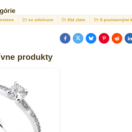
egórie
prstene
so zirkónom
žlté zlato
S postrannými
Facebook
Twitter
Bluesky
Pinterest
Reddit
L
ívne produkty