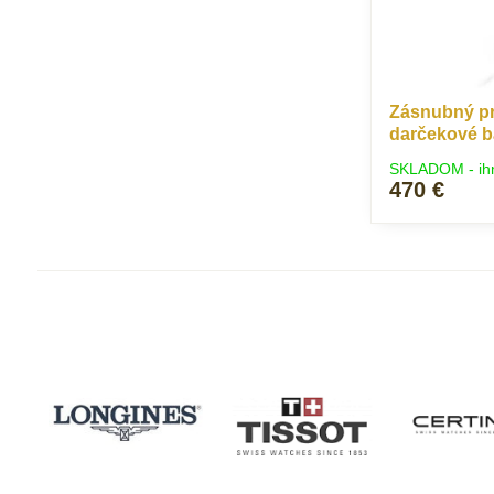
Zásnubný pr
darčekové b
SKLADOM - ih
470 €