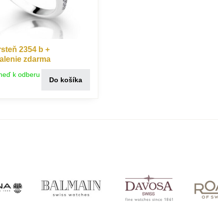
steň 2354 b +
alenie zdarma
neď k odberu
Do košíka