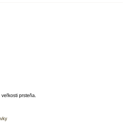
"
veľkosti prsteňa.
ávky