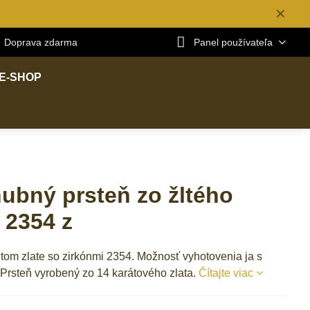
✕
Doprava zdarma
Panel používateľa
E-SHOP
ubný prsteň zo žltého
a 2354 z
ltom zlate so zirkónmi 2354. Možnosť vyhotovenia ja s
. Prsteň vyrobený zo 14 karátového zlata.
Čítajte viac