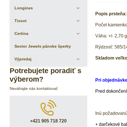
Longines
Popis prsteňa:
Tissot
Počet kamienk
Certina
Váha: +/- 2,70 
Sector Jewels pánske šperky
Rýdzosť: 585/1
Skladom veľkos
Výpredaj
Potrebujete poradiť s
výberom?
Pri objednávk
Neváhajte nás kontaktovať:
Pred dokončením
Inú požadovanú
+421 905 718 720
+ darčekové ba