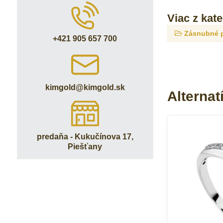
Viac z kat
Zásnubné 
+421 905 657 700
kimgold​@kimgold​.sk
Alternat
predaňa - Kukučínova 17,
Piešťany