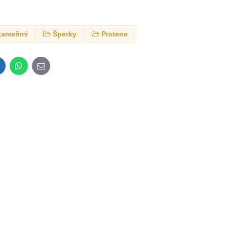
 kameňmi
Šperky
Prstene
inkedIn
WhatsApp
E-
mail