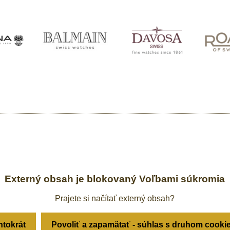
Externý obsah je blokovaný Voľbami súkromia
Prajete si načítať externý obsah?
ntokrát
Povoliť a zapamätať - súhlas s druhom cooki