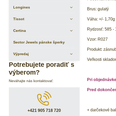
Longines
Brus: gulatý
Tissot
Váha: +/- 1,70g
Rydzosť: 585 - 
Certina
Vzor: R027
Sector Jewels pánske šperky
Produkt: zásnu
Výpredaj
Veľkosti sklado
Potrebujete poradiť s
výberom?
Pri objednávk
Neváhajte nás kontaktovať:
Pred dokončení
+ darčekové ba
+421 905 718 720