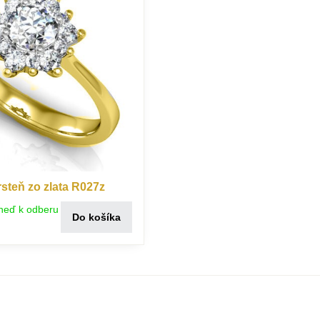
steň zo zlata R027z
neď k odberu
Do košíka