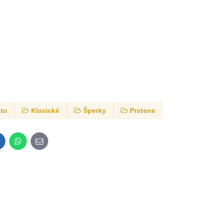
ato
Klasické
Šperky
Prstene
inkedIn
WhatsApp
E-
mail