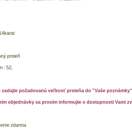
14karat
bný prsteň
m : 52,
e zadajte požadovanú veľkosť prsteňa do "Vaše poznámky
m objednávky sa prosím informujte o dostupnosti Vami zvo
lenie zdarma