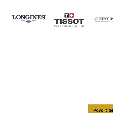
Povoliť te