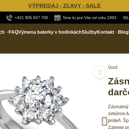
VÝPREDAJ - ZĽAVY - SALE
+421 905 657 700
Sme tu pre Vás od roku 1993
ch
FAQ
Výmena baterky v hodinkách
Služby
Kontakt
Blog
Úvod
Zásn
darč
Zásnubný 
zirkónmi.
prsteň. Šp
Zahreje p