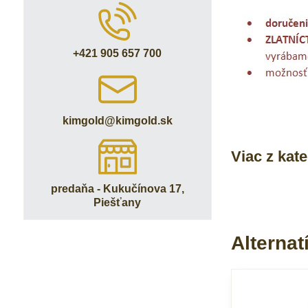
+421 905 657 700
kimgold​@kimgold​.sk
Viac z kat
predaňa - Kukučínova 17,
Piešťany
Alternat