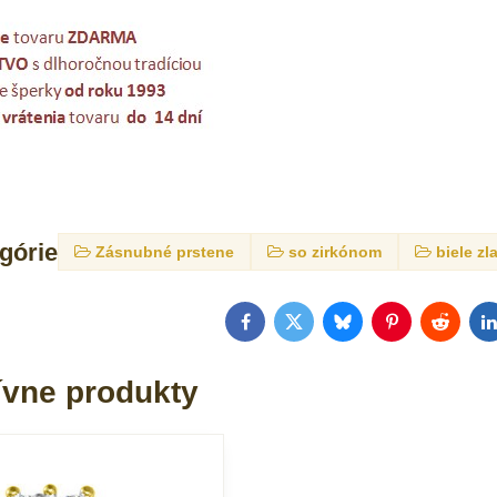
egórie
Zásnubné prstene
so zirkónom
biele zl
Facebook
Twitter
Bluesky
Pinterest
Reddit
L
ívne produkty