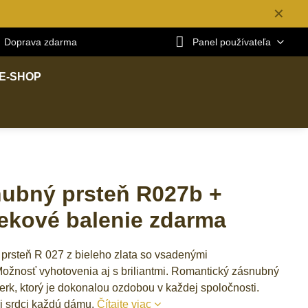
✕
Doprava zdarma
Panel používateľa
E-SHOP
ubný prsteň R027b +
ekové balenie zdarma
prsteň R 027 z bieleho zlata so vsadenými
Možnosť vyhotovenia aj s briliantmi. Romantický zásnubný
erk, ktorý je dokonalou ozdobou v každej spoločnosti.
ri srdci každú dámu.
Čítajte viac