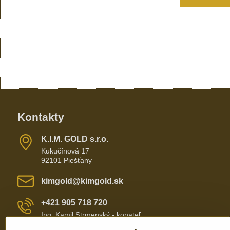
Kontakty
K​​.I​​.M​​. GOLD s​​.r​​.o​​.
Kukučínová 17
92101 Piešťany
kimgold​@kimgold​.sk
+421 905 718 720
Ing. Kamil Strmenský - konateľ