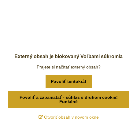
Externý obsah je blokovaný Voľbami súkromia
Prajete si načítať externý obsah?
Povoliť tentokrát
Povoliť a zapamätať - súhlas s druhom cookie:
Funkčné
Otvoriť obsah v novom okne