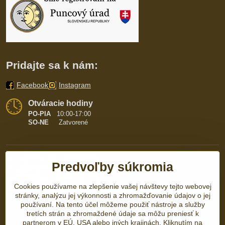
Pridajte sa k nám:
Facebook
Instagram
Otváracie hodiny
PO-PIA
10:00-17:00
SO-NE
Zatvorené
Predvoľby súkromia
Cookies používame na zlepšenie vašej návštevy tejto webovej
stránky, analýzu jej výkonnosti a zhromažďovanie údajov o jej
používaní. Na tento účel môžeme použiť nástroje a služby
tretích strán a zhromaždené údaje sa môžu preniesť k
partnerom v EÚ, USA alebo iných krajinách. Kliknutím na