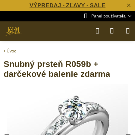
VÝPREDAJ - ZĽAVY - SALE
✕
Panel používateľa
Úvod
Snubný prsteň R059b +
darčekové balenie zdarma