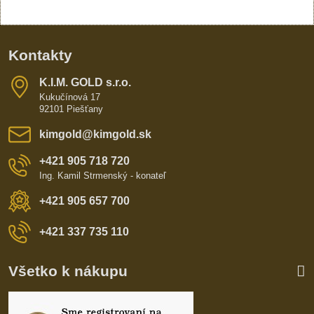
Kontakty
K​​.I​​.M​​. GOLD s​​.r​​.o​​.
Kukučínová 17
92101 Piešťany
kimgold​@kimgold​.sk
+421 905 718 720
Ing. Kamil Strmenský - konateľ
+421 905 657 700
+421 337 735 110
Všetko k nákupu