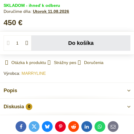
SKLADOM - ihneď k odberu
Doručíme dňa:
Utorok
11.08.2026
450 €
Do košíka
Otázka k produktu
Strážny pes
Doručenia
Výrobca:
MARRYLINE
Popis
Diskusia
0
Facebook
Twitter
Bluesky
Pinterest
Reddit
LinkedIn
WhatsApp
E-
mail