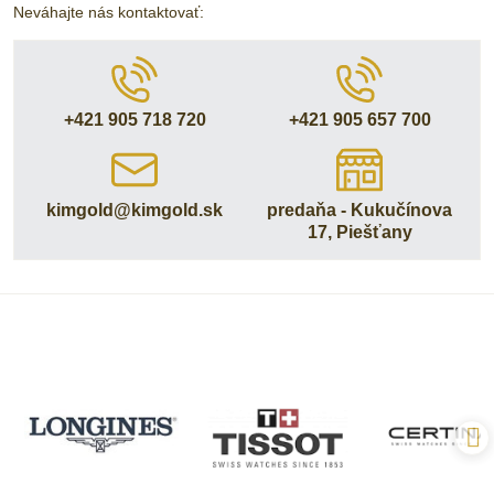
Neváhajte nás kontaktovať:
+421 905 718 720
+421 905 657 700
kimgold​@kimgold​.sk
predaňa - Kukučínova
17, Piešťany