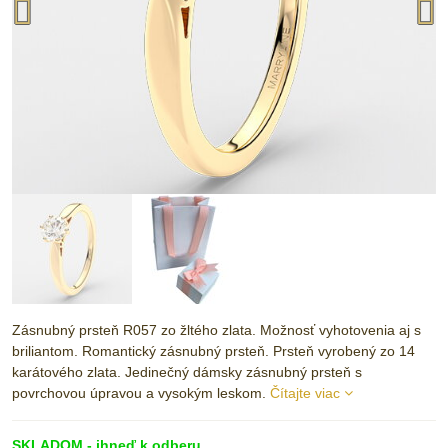
Zásnubný prsteň R057 zo žltého zlata. Možnosť vyhotovenia aj s
briliantom. Romantický zásnubný prsteň. Prsteň vyrobený zo 14
karátového zlata. Jedinečný dámsky zásnubný prsteň s
povrchovou úpravou a vysokým leskom.
Čítajte viac
SKLADOM - ihneď k odberu