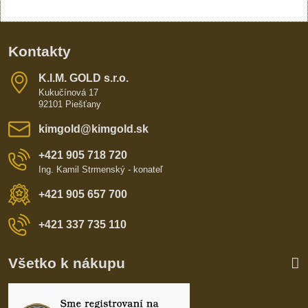
Kontakty
K​​.I​​.M​​. GOLD s​​.r​​.o​​.
Kukučínová 17
92101 Piešťany
kimgold​@kimgold​.sk
+421 905 718 720
Ing. Kamil Strmenský - konateľ
+421 905 657 700
+421 337 735 110
Všetko k nákupu