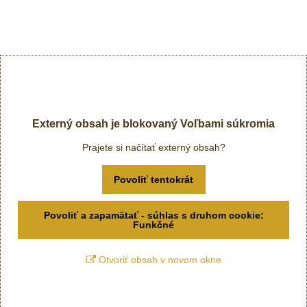
Externý obsah je blokovaný Voľbami súkromia
Prajete si načítať externý obsah?
Povoliť tentokrát
Povoliť a zapamätať - súhlas s druhom cookie:
Funkčné
Otvoriť obsah v novom okne