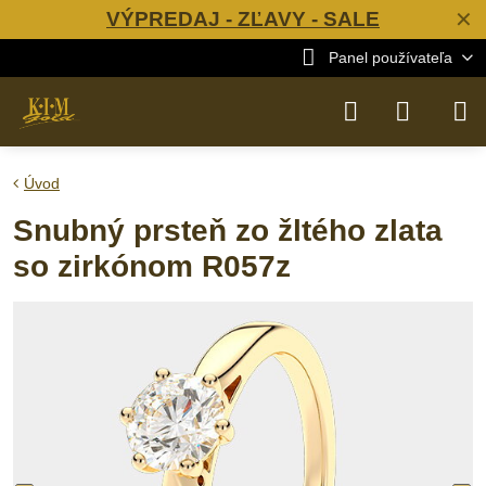
VÝPREDAJ - ZĽAVY - SALE
✕
Panel používateľa
Úvod
Snubný prsteň zo žltého zlata
so zirkónom R057z