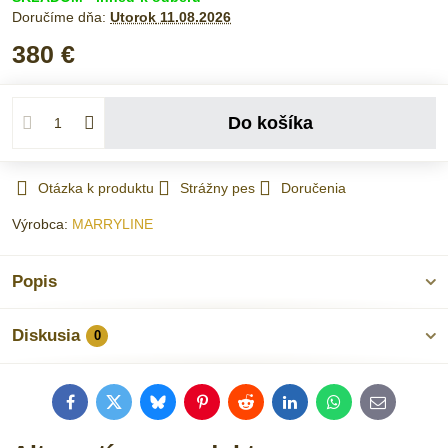
Doručíme dňa:
Utorok
11.08.2026
380 €
Do košíka
Otázka k produktu
Strážny pes
Doručenia
Výrobca:
MARRYLINE
Popis
Diskusia
0
Facebook
Twitter
Bluesky
Pinterest
Reddit
LinkedIn
WhatsApp
E-
mail