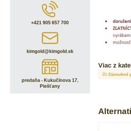
+421 905 657 700
kimgold​@kimgold​.sk
Viac z kat
Zásnubné 
predaňa - Kukučínova 17,
Piešťany
Alternat