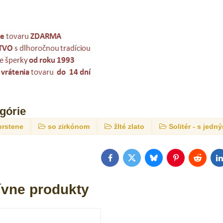
egórie
prstene
so zirkónom
žlté zlato
Solitér - s je
Facebook
Twitter
Bluesky
Pinterest
Reddit
L
ívne produkty