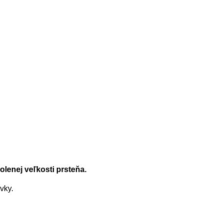
"
lenej veľkosti prsteňa.
vky.