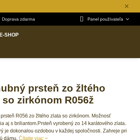
✕
Doprava zdarma
Panel používateľa
E-SHOP
ubný prsteň zo žltého
a so zirkónom R056ž
prsteň R056 zo žltého zlata so zirkónom. Možnosť
a aj s briliantom.Prsteň vyrobený zo 14 karátového zlata.
rý je dokonalou ozdobou v každej spoločnosti. Zahreje pri
dú dámu.
Čítajte viac