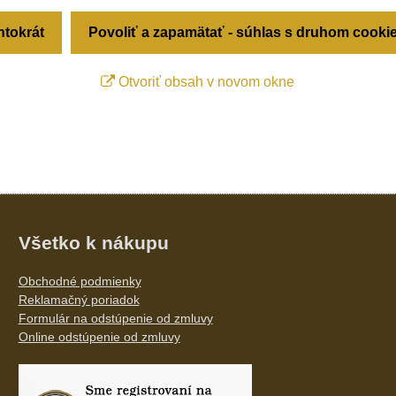
ntokrát
Povoliť a zapamätať - súhlas s druhom cooki
Otvoriť obsah v novom okne
Všetko k nákupu
Obchodné podmienky
Reklamačný poriadok
Formulár na odstúpenie od zmluvy
Online odstúpenie od zmluvy