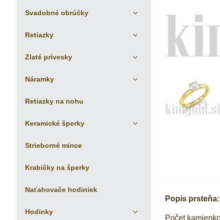
Svadobné obrúčky
Retiazky
Zlaté prívesky
Náramky
Retiazky na nohu
Keramické šperky
Strieborné mince
Krabičky na šperky
Naťahovače hodiniek
Popis prsteňa:
Hodinky
Počet kamienk