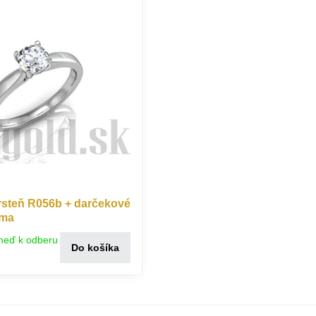
steň R056b + darčekové
rma
neď k odberu
Do košíka