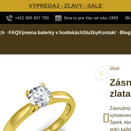
VÝPREDAJ - ZĽAVY - SALE
+421 905 657 700
Sme tu pre Vás od roku 1993
ch
FAQ
Výmena baterky v hodinkách
Služby
Kontakt
Blog
Úvod
Zásn
zlat
Zásnubný 
vyhotoveni
Šperk, kto
srdci kaž