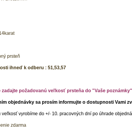
14karat
bný prsteň
sti ihneď k odberu : 51,53,57
e zadajte požadovanú veľkosť prsteňa do "Vaše poznámky
m objednávky sa prosím informujte o dostupnosti Vami zvo
veľkosť vyrobíme do +/- 10. pracovných dní po úhrade objedná
lenie zdarma