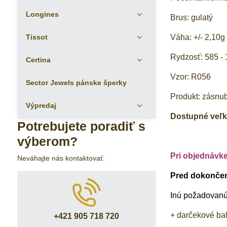
Longines
Brus: gulatý
Tissot
Váha: +/- 2,10g
Rydzosť: 585 - 
Certina
Vzor: R056
Sector Jewels pánske šperky
Produkt: zásnu
Výpredaj
Dostupné veľko
Potrebujete poradiť s
výberom?
Pri objednávk
Neváhajte nás kontaktovať:
Pred dokončení
Inú požadovanú 
+ darčekové ba
+421 905 718 720