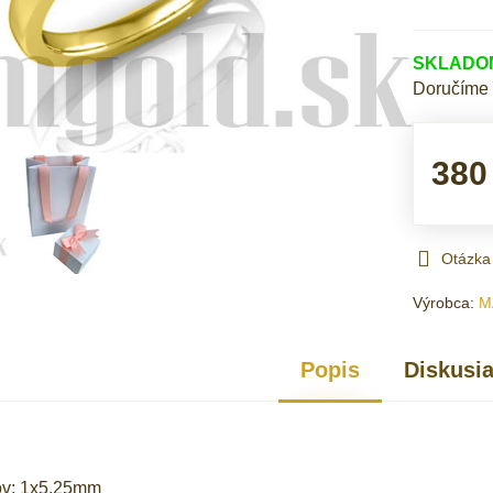
SKLADOM 
Doručíme
380
Otázka
Výrobca:
M
Popis
Diskusi
ov: 1x5,25mm