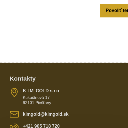
Povoliť te
Kontakty
K​​.I​​.M​​. GOLD s​​.r​​.o​​.
Kukučínová 17
92101 Piešťany
kimgold​@kimgold​.sk
+421 905 718 720