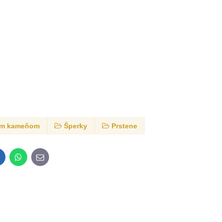
dným kameňom
Šperky
Prstene
inkedIn
WhatsApp
E-
mail