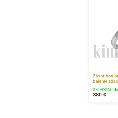
Zásnubný pr
balenie zda
SKLADOM - ih
380 €