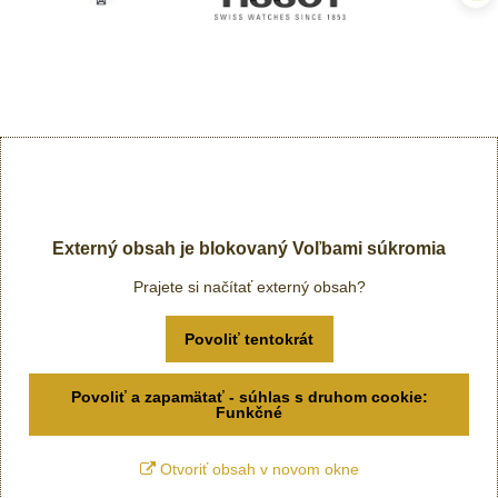
Externý obsah je blokovaný Voľbami súkromia
Prajete si načítať externý obsah?
Povoliť tentokrát
Povoliť a zapamätať - súhlas s druhom cookie:
Funkčné
Otvoriť obsah v novom okne