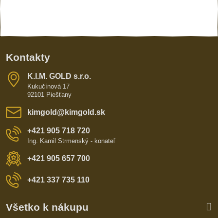
Kontakty
K​​.I​​.M​​. GOLD s​​.r​​.o​​.
Kukučínová 17
92101 Piešťany
kimgold​@kimgold​.sk
+421 905 718 720
Ing. Kamil Strmenský - konateľ
+421 905 657 700
+421 337 735 110
Všetko k nákupu