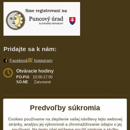
Pridajte sa k nám:
Facebook
Instagram
Otváracie hodiny
PO-PIA
10:00-17:00
SO-NE
Zatvorené
Predvoľby súkromia
Cookies používame na zlepšenie vašej návštevy tejto webovej
stránky, analýzu jej výkonnosti a zhromažďovanie údajov o jej
používaní. Na tento účel môžeme použiť nástroje a služby