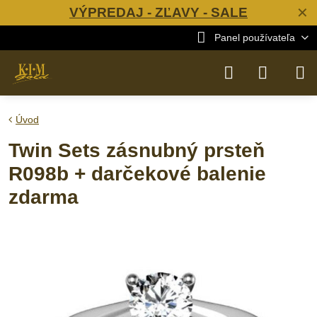
VÝPREDAJ - ZĽAVY - SALE
✕
Panel používateľa
Úvod
Twin Sets zásnubný prsteň
R098b + darčekové balenie
zdarma