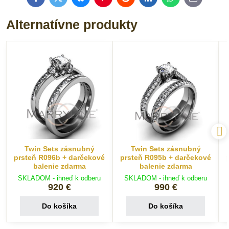
Facebook
Twitter
Bluesky
Pinterest
Reddit
LinkedIn
WhatsApp
E-
mail
Alternatívne produkty
Twin Sets zásnubný
Twin Sets zásnubný
prsteň R096b + darčekové
prsteň R095b + darčekové
balenie zdarma
balenie zdarma
SKLADOM - ihneď k odberu
SKLADOM - ihneď k odberu
920 €
990 €
Do košíka
Do košíka