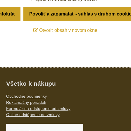
ntokrát
Povoliť a zapamätať - súhlas s druhom cooki
Otvoriť obsah v novom okne
Všetko k nákupu
Obchodné podmienky
Reklamačný poriadok
Formulár na odstúpenie od zmluvy
Online odstúpenie od zmluvy