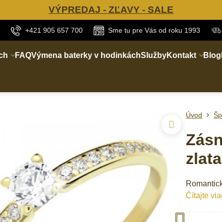
VÝPREDAJ - ZĽAVY - SALE
+421 905 657 700
Sme tu pre Vás od roku 1993
ch
FAQ
Výmena baterky v hodinkách
Služby
Kontakt
Blog
Úvod
Šp
Zásn
zlat
Romantick
Čítajte via