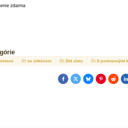
lenie zdarma
egórie
prstene
so zirkónom
žlté zlato
S postrannými
Facebook
Twitter
Bluesky
Pinterest
Reddit
L