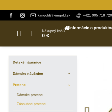
kimgold@kimgold.sk
+421 905 718 720
Informácie o produkto
Nákupný košík
0 €
Detské náušnice
Dámske náušnice
Prstene
Dámske prstene
Zásnubné prstene