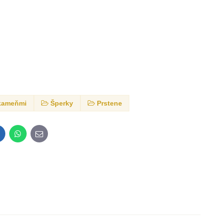
 kameňmi
Šperky
Prstene
inkedIn
WhatsApp
E-
mail