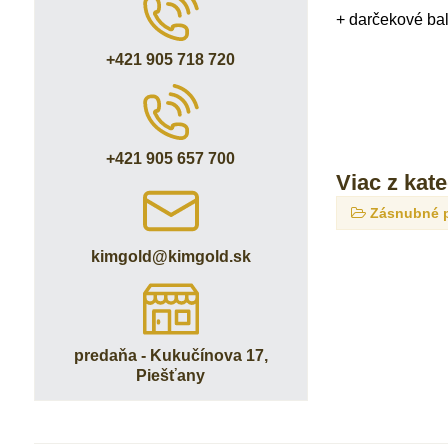
+ darčekové ba
+421 905 718 720
+421 905 657 700
Viac z kat
Zásnubné 
kimgold​@kimgold​.sk
predaňa - Kukučínova 17,
Piešťany