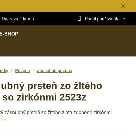
✕
Doprava zdarma
Panel používateľa
E-SHOP
erky
Prstene
Zásnubné prstene
ubný prsteň zo žltého
a so zirkónmi 2523z
ý zásnubný prsteň zo žltého zlata zdobené zirkónmi
c