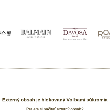
Externý obsah je blokovaný Voľbami súkromia
Prajete si načítať externý obsah?