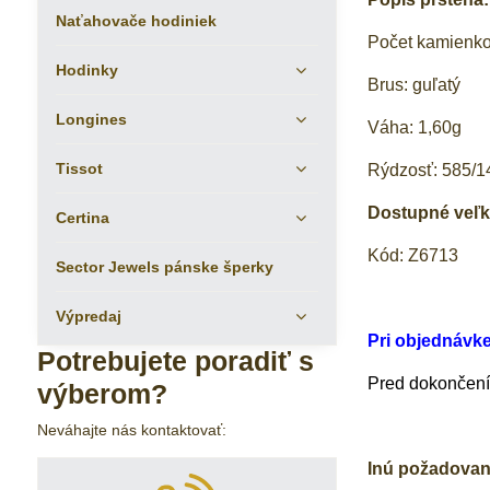
Naťahovače hodiniek
Počet kamienk
Hodinky
Brus: guľatý
Longines
Váha: 1,60g
Tissot
Rýdzosť: 585/14
Dostupné veľkos
Certina
Kód: Z6713
Sector Jewels pánske šperky
Výpredaj
Pri objednávk
Potrebujete poradiť s
Pred dokončením
výberom?
Neváhajte nás kontaktovať:
Inú požadovan