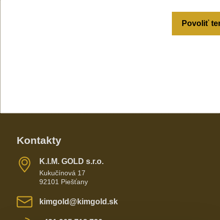
Povoliť te
Kontakty
K​​.I​​.M​​. GOLD s​​.r​​.o​​.
Kukučínová 17
92101 Piešťany
kimgold​@kimgold​.sk