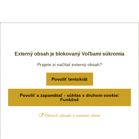
Externý obsah je blokovaný Voľbami súkromia
Prajete si načítať externý obsah?
Povoliť tentokrát
Povoliť a zapamätať - súhlas s druhom cookie:
Funkčné
Otvoriť obsah v novom okne