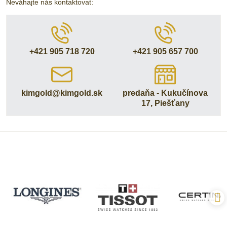
Neváhajte nás kontaktovať:
+421 905 718 720
+421 905 657 700
kimgold​@kimgold​.sk
predaňa - Kukučínova
17, Piešťany