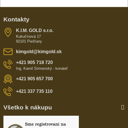
Kontakty
K​​.I​​.M​​. GOLD s​​.r​​.o​​.
Kukučínová 17
92101 Piešťany
kimgold​@kimgold​.sk
+421 905 718 720
Ing. Kamil Strmenský - konateľ
+421 905 657 700
+421 337 735 110
Všetko k nákupu