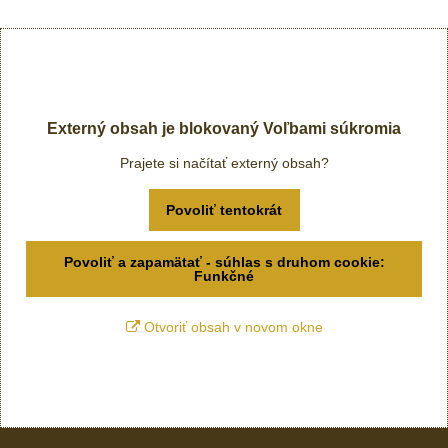
Externý obsah je blokovaný Voľbami súkromia
Prajete si načítať externý obsah?
Povoliť tentokrát
Povoliť a zapamätať - súhlas s druhom cookie:
Funkčné
Otvoriť obsah v novom okne