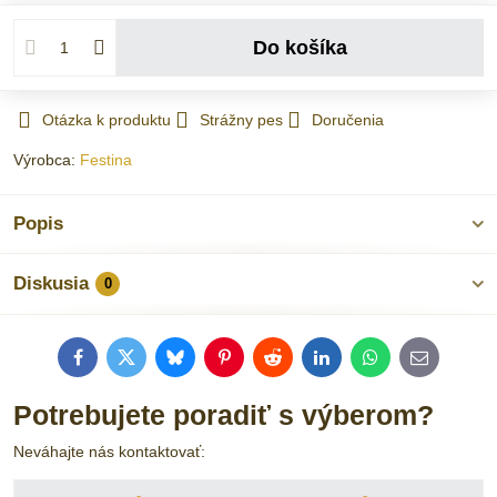
Do košíka
Otázka k produktu
Strážny pes
Doručenia
Výrobca:
Festina
Popis
Diskusia
0
Facebook
Twitter
Bluesky
Pinterest
Reddit
LinkedIn
WhatsApp
E-
mail
Potrebujete poradiť s výberom?
Neváhajte nás kontaktovať: