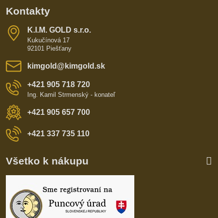
Kontakty
K​​.I​​.M​​. GOLD s​​.r​​.o​​.
Kukučínová 17
92101 Piešťany
kimgold​@kimgold​.sk
+421 905 718 720
Ing. Kamil Strmenský - konateľ
+421 905 657 700
+421 337 735 110
Všetko k nákupu