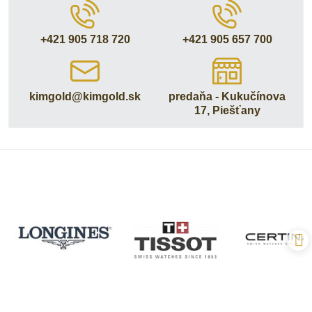
+421 905 718 720
+421 905 657 700
kimgold​@kimgold​.sk
predaňa - Kukučínova
17, Piešťany