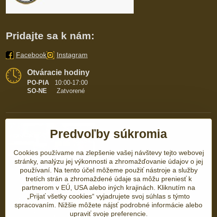
Pridajte sa k nám:
Facebook
Instagram
Otváracie hodiny
PO-PIA
10:00-17:00
SO-NE
Zatvorené
Predvoľby súkromia
Cookies používame na zlepšenie vašej návštevy tejto webovej
stránky, analýzu jej výkonnosti a zhromažďovanie údajov o jej
používaní. Na tento účel môžeme použiť nástroje a služby
tretích strán a zhromaždené údaje sa môžu preniesť k
partnerom v EÚ, USA alebo iných krajinách. Kliknutím na
„Prijať všetky cookies“ vyjadrujete svoj súhlas s týmto
spracovaním. Nižšie môžete nájsť podrobné informácie alebo
upraviť svoje preferencie.