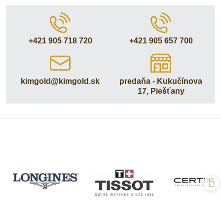
+421 905 718 720
+421 905 657 700
kimgold​@kimgold​.sk
predaňa - Kukučínova
17, Piešťany