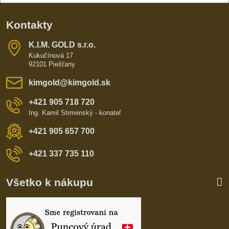
Kontakty
K​​.I​​.M​​. GOLD s​​.r​​.o​​.
Kukučínová 17
92101 Piešťany
kimgold​@kimgold​.sk
+421 905 718 720
Ing. Kamil Strmenský - konateľ
+421 905 657 700
+421 337 735 110
Všetko k nákupu