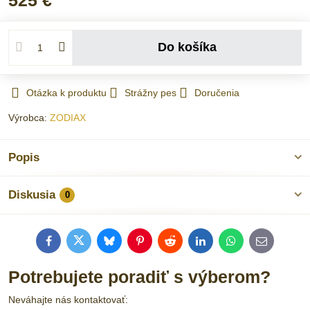
525 €
Do košíka
Otázka k produktu
Strážny pes
Doručenia
Výrobca:
ZODIAX
Popis
Diskusia
0
Facebook
Twitter
Bluesky
Pinterest
Reddit
LinkedIn
WhatsApp
E-
mail
Potrebujete poradiť s výberom?
Neváhajte nás kontaktovať: