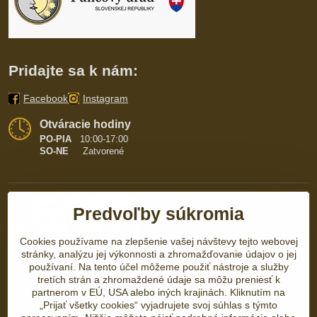
Pridajte sa k nám:
Facebook
Instagram
Otváracie hodiny
PO-PIA
10:00-17:00
SO-NE
Zatvorené
Predvoľby súkromia
Cookies používame na zlepšenie vašej návštevy tejto webovej
stránky, analýzu jej výkonnosti a zhromažďovanie údajov o jej
používaní. Na tento účel môžeme použiť nástroje a služby
tretích strán a zhromaždené údaje sa môžu preniesť k
partnerom v EÚ, USA alebo iných krajinách. Kliknutím na
„Prijať všetky cookies“ vyjadrujete svoj súhlas s týmto