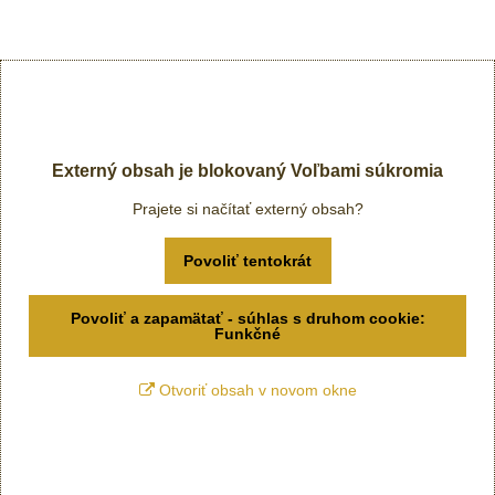
Externý obsah je blokovaný Voľbami súkromia
Prajete si načítať externý obsah?
Povoliť tentokrát
Povoliť a zapamätať - súhlas s druhom cookie:
Funkčné
Otvoriť obsah v novom okne