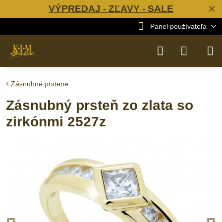
VÝPREDAJ - ZĽAVY - SALE
✕
Panel používateľa
Zásnubné prstene
Zásnubný prsteň zo zlata so
zirkónmi 2527z