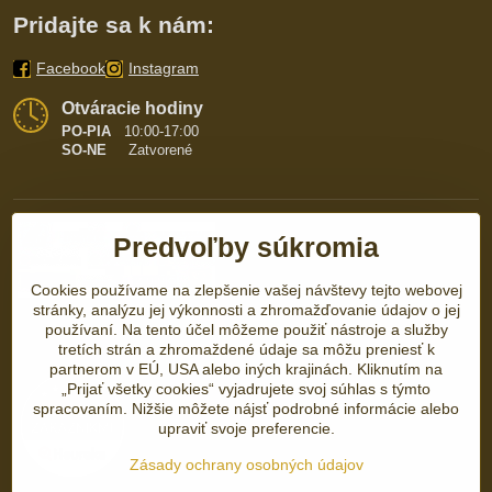
Pridajte sa k nám:
Facebook
Instagram
Otváracie hodiny
PO-PIA
10:00-17:00
SO-NE
Zatvorené
Predvoľby súkromia
Cookies používame na zlepšenie vašej návštevy tejto webovej
stránky, analýzu jej výkonnosti a zhromažďovanie údajov o jej
používaní. Na tento účel môžeme použiť nástroje a služby
tretích strán a zhromaždené údaje sa môžu preniesť k
partnerom v EÚ, USA alebo iných krajinách. Kliknutím na
„Prijať všetky cookies“ vyjadrujete svoj súhlas s týmto
spracovaním. Nižšie môžete nájsť podrobné informácie alebo
upraviť svoje preferencie.
Zásady ochrany osobných údajov