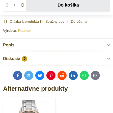
Do košíka
Otázka k produktu
Strážny pes
Doručenia
Výrobca:
Roamer
Popis
Diskusia
0
Facebook
Twitter
Bluesky
Pinterest
Reddit
LinkedIn
WhatsApp
E-
mail
Alternatívne produkty