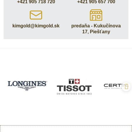
+421 905 718 720
+421 905 657 700
kimgold​@kimgold​.sk
predaňa - Kukučínova
17, Piešťany