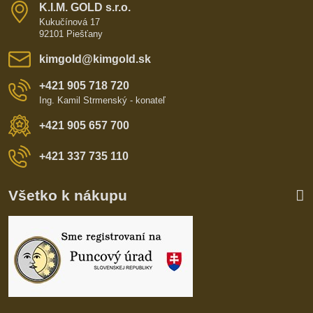
K​​.I​​.M​​. GOLD s​​.r​​.o​​.
Kukučínová 17
92101 Piešťany
kimgold​@kimgold​.sk
+421 905 718 720
Ing. Kamil Strmenský - konateľ
+421 905 657 700
+421 337 735 110
Všetko k nákupu