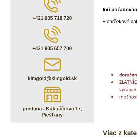
Inú požadovan
+421 905 718 720
+ darčekové ba
+421 905 657 700
kimgold​@kimgold​.sk
predaňa - Kukučínova 17,
Piešťany
Viac z kat