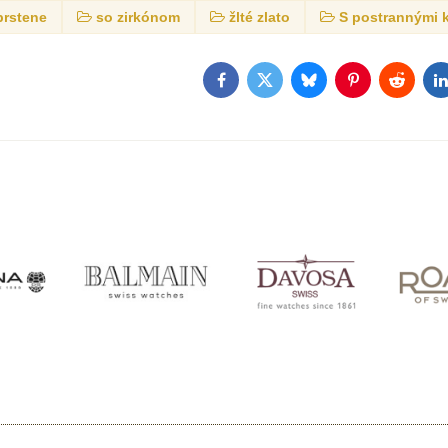
prstene
so zirkónom
žlté zlato
S postrannými
Facebook
Twitter
Bluesky
Pinterest
Reddit
L