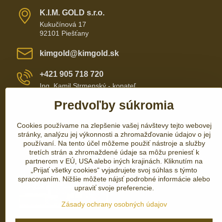
K​​.I​​.M​​. GOLD s​​.r​​.o​​.
Kukučínová 17
92101 Piešťany
kimgold​@kimgold​.sk
+421 905 718 720
Ing. Kamil Strmenský - konateľ
Predvoľby súkromia
+421 905 657 700
Cookies používame na zlepšenie vašej návštevy tejto webovej
+421 337 735 110
stránky, analýzu jej výkonnosti a zhromažďovanie údajov o jej
používaní. Na tento účel môžeme použiť nástroje a služby
tretích strán a zhromaždené údaje sa môžu preniesť k
partnerom v EÚ, USA alebo iných krajinách. Kliknutím na
„Prijať všetky cookies“ vyjadrujete svoj súhlas s týmto
spracovaním. Nižšie môžete nájsť podrobné informácie alebo
upraviť svoje preferencie.
Zásady ochrany osobných údajov