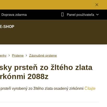
✕
Doprava zdarma
Panel používateľa
E-SHOP
erky
Prstene
Zásnubné prstene
ky prsteň zo žltého zlata
irkónmi 2088z
prsteň vyrobený zo žltého zlata osadený zirkónmi
Čítajte