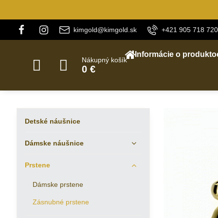
kimgold@kimgold.sk
+421 905 718 720
Informácie o produkto
Nákupný košík
0 €
Detské náušnice
Dámske náušnice
Prstene
Dámske prstene
Zásnubné prstene