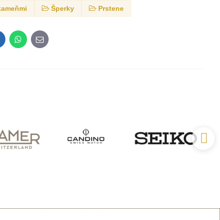
 kameňmi
Šperky
Prstene
inkedIn
WhatsApp
E-
mail