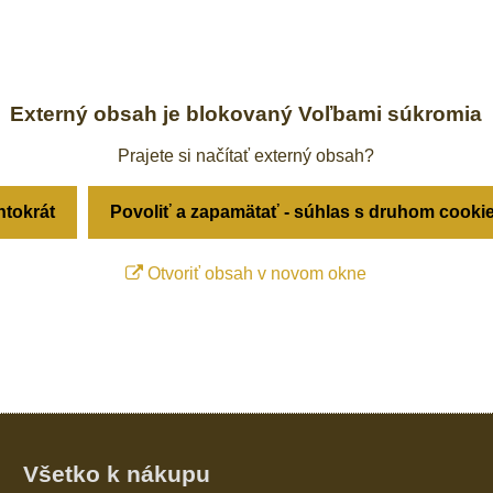
Externý obsah je blokovaný Voľbami súkromia
Prajete si načítať externý obsah?
ntokrát
Povoliť a zapamätať - súhlas s druhom cooki
Otvoriť obsah v novom okne
Všetko k nákupu