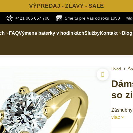
VÝPREDAJ - ZĽAVY - SALE
+421 905 657 700
Sme tu pre Vás od roku 1993
ch
FAQ
Výmena baterky v hodinkách
Služby
Kontakt
Blog
Úvod
Šp
Dáms
so z
Zásnubný 
viac