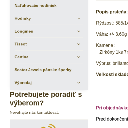
Naťahovače hodiniek
Popis prsteňa:
Hodinky
Rýdzosť: 585/1
Longines
Váha: +/- 3,60g
Tissot
Kamene :
Zirkóny 1ks 7
Certina
Výbrus: briliant
Sector Jewels pánske šperky
Veľkosti sklado
Výpredaj
Potrebujete poradiť s
výberom?
Pri objednávk
Neváhajte nás kontaktovať:
Pred dokončením