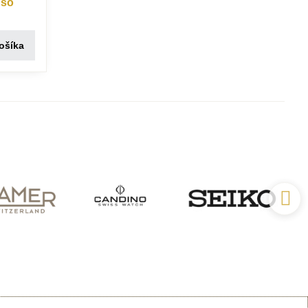
 so
ošíka