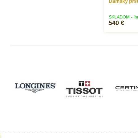
Dámsky prste
SKLADOM - ih
540 €