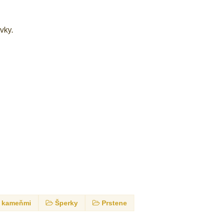
vky.
i kameňmi
Šperky
Prstene