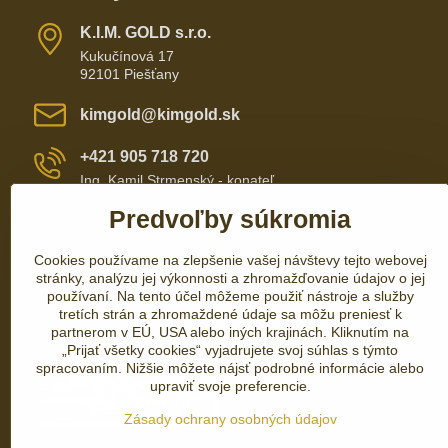
K​​.I​​.M​​. GOLD s​​.r​​.o​​.
Kukučínová 17
92101 Piešťany
kimgold​@kimgold​.sk
+421 905 718 720
Ing. Kamil Strmenský - konateľ
Predvoľby súkromia
+421 905 657 700
Cookies používame na zlepšenie vašej návštevy tejto webovej
+421 337 735 110
stránky, analýzu jej výkonnosti a zhromažďovanie údajov o jej
používaní. Na tento účel môžeme použiť nástroje a služby
tretích strán a zhromaždené údaje sa môžu preniesť k
partnerom v EÚ, USA alebo iných krajinách. Kliknutím na
„Prijať všetky cookies“ vyjadrujete svoj súhlas s týmto
spracovaním. Nižšie môžete nájsť podrobné informácie alebo
upraviť svoje preferencie.
Zásady ochrany osobných údajov