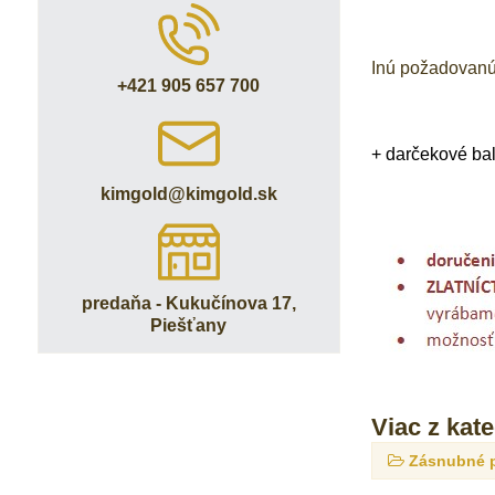
Inú požadovanú 
+421 905 657 700
+ darčekové ba
kimgold​@kimgold​.sk
predaňa - Kukučínova 17,
Piešťany
Viac z kat
Zásnubné 