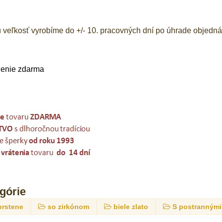
veľkosť vyrobíme do +/- 10. pracovných dní po úhrade objedná
lenie zdarma
egórie
prstene
so zirkónom
biele zlato
S postranným