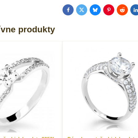
Facebook
Twitter
Bluesky
Pinterest
Reddit
L
ívne produkty