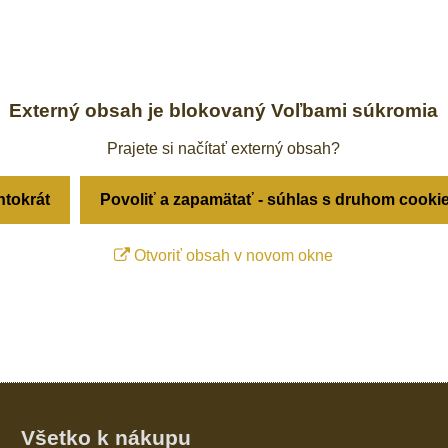
Externý obsah je blokovaný Voľbami súkromia
Prajete si načítať externý obsah?
ntokrát
Povoliť a zapamätať - súhlas s druhom cooki
Otvoriť obsah v novom okne
Všetko k nákupu