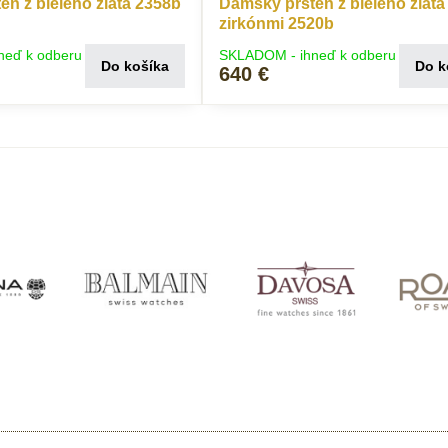
ň z bieleho zlata 2358b
Dámsky prsteň z bieleho zlata
zirkónmi 2520b
neď k odberu
SKLADOM - ihneď k odberu
Do košíka
Do k
640 €