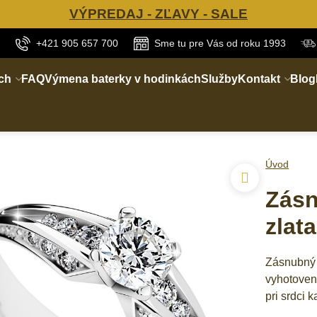
VÝPREDAJ - ZĽAVY - SALE
+421 905 657 700
Sme tu pre Vás od roku 1993
ch
FAQ
Výmena baterky v hodinkách
Služby
Kontakt
Blog
Úvod
Zásn
zlat
Zásnubný 
vyhotoveni
pri srdci