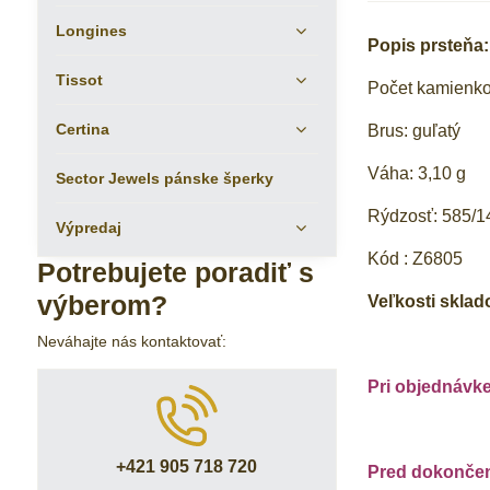
Longines
Popis prsteňa:
Tissot
Počet kamienkov
Certina
Brus: guľatý
Váha: 3,10 g
Sector Jewels pánske šperky
Rýdzosť: 585/14
Výpredaj
Kód : Z6805
Potrebujete poradiť s
výberom?
Veľkosti skla
Neváhajte nás kontaktovať:
Pri objednávk
+421 905 718 720
Pred dokončení