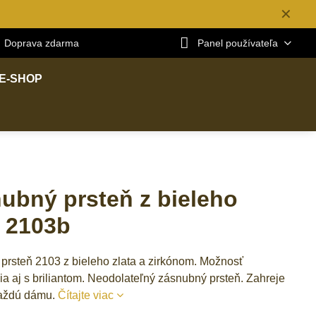
✕
Doprava zdarma
Panel používateľa
E-SHOP
ubný prsteň z bieleho
a 2103b
prsteň 2103 z bieleho zlata a zirkónom. Možnosť
a aj s briliantom. Neodolateľný zásnubný prsteň. Zahreje
 každú dámu.
Čítajte viac