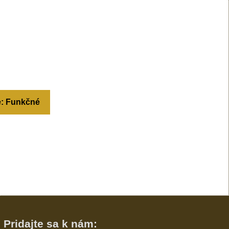
e: Funkčné
Pridajte sa k nám: