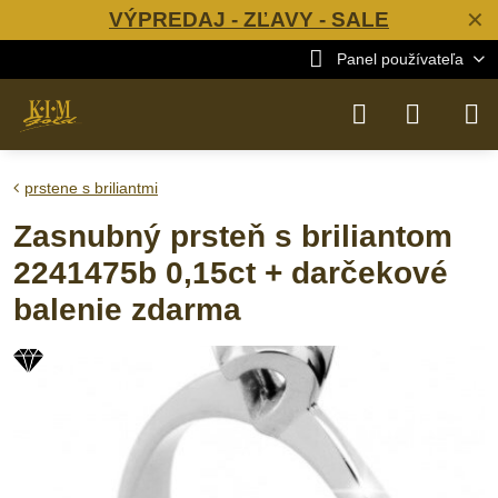
VÝPREDAJ - ZĽAVY - SALE
✕
Panel používateľa
prstene s briliantmi
Zasnubný prsteň s briliantom
2241475b 0,15ct + darčekové
balenie zdarma