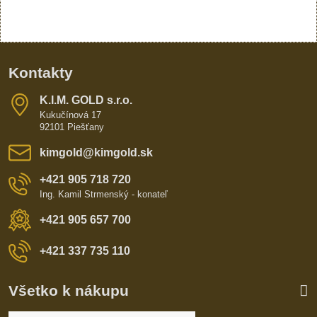
Kontakty
K​​.I​​.M​​. GOLD s​​.r​​.o​​.
Kukučínová 17
92101 Piešťany
kimgold​@kimgold​.sk
+421 905 718 720
Ing. Kamil Strmenský - konateľ
+421 905 657 700
+421 337 735 110
Všetko k nákupu