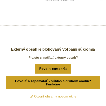
Externý obsah je blokovaný Voľbami súkromia
Prajete si načítať externý obsah?
Povoliť tentokrát
Povoliť a zapamätať - súhlas s druhom cookie:
Funkčné
Otvoriť obsah v novom okne