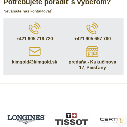
Potrebujete poradiť s výberom?
Neváhajte nás kontaktovať:
+421 905 718 720
+421 905 657 700
kimgold​@kimgold​.sk
predaňa - Kukučínova
17, Piešťany