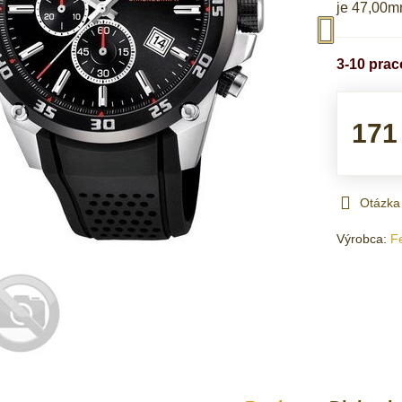
je 47,00
3-10 pra
171
Otázka
Výrobca:
F