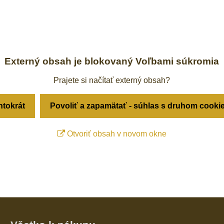
Externý obsah je blokovaný Voľbami súkromia
Prajete si načítať externý obsah?
ntokrát
Povoliť a zapamätať - súhlas s druhom cooki
Otvoriť obsah v novom okne