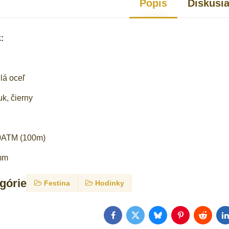
Popis
Diskusi
:
ilá oceľ
k, čierny
10ATM (100m)
0mm
egórie
Festina
Hodinky
Facebook
Twitter
Bluesky
Pinterest
Reddit
L