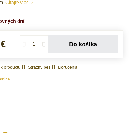
mm.
Čítajte viac
covných dní
 €
Do košíka
 k produktu
Strážny pes
Doručenia
estina