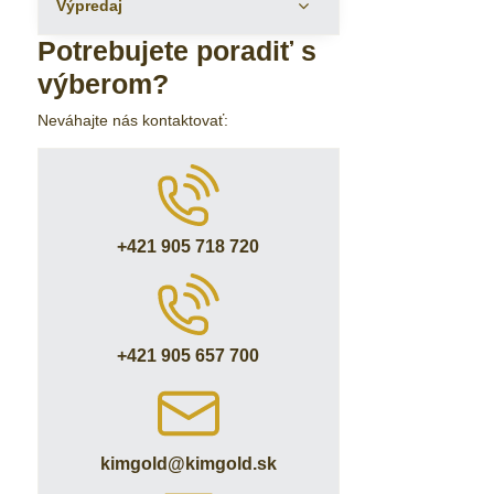
Výpredaj
Potrebujete poradiť s
výberom?
Neváhajte nás kontaktovať:
+421 905 718 720
+421 905 657 700
kimgold​@kimgold​.sk