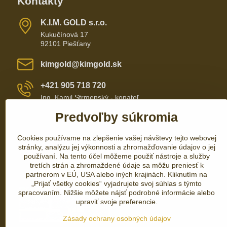
Kontakty
K​​.I​​.M​​. GOLD s​​.r​​.o​​.
Kukučínová 17
92101 Piešťany
kimgold​@kimgold​.sk
+421 905 718 720
Ing. Kamil Strmenský - konateľ
Predvoľby súkromia
+421 905 657 700
Cookies používame na zlepšenie vašej návštevy tejto webovej
+421 337 735 110
stránky, analýzu jej výkonnosti a zhromažďovanie údajov o jej
používaní. Na tento účel môžeme použiť nástroje a služby
tretích strán a zhromaždené údaje sa môžu preniesť k
partnerom v EÚ, USA alebo iných krajinách. Kliknutím na
„Prijať všetky cookies“ vyjadrujete svoj súhlas s týmto
spracovaním. Nižšie môžete nájsť podrobné informácie alebo
upraviť svoje preferencie.
Zásady ochrany osobných údajov