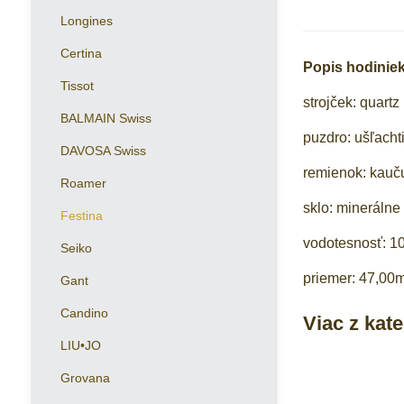
Longines
Certina
Popis hodiniek
Tissot
strojček: quartz
BALMAIN Swiss
puzdro: ušľacht
DAVOSA Swiss
remienok: kauču
Roamer
sklo: minerálne
Festina
vodotesnosť: 
Seiko
priemer: 47,0
Gant
Candino
Viac z kat
LIU•JO
Grovana