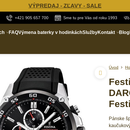
VÝPREDAJ - ZĽAVY - SALE
+421 905 657 700
Sme tu pre Vás od roku 1993
ch
FAQ
Výmena baterky v hodinkách
Služby
Kontakt
Blog
Úvod
Ho
Fest
DAR
Fest
Pánske šp
kaučukový