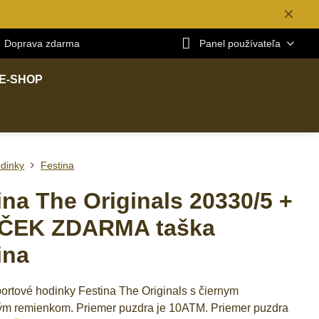
✕
Doprava zdarma
Panel používateľa
E-SHOP
dinky
Festina
ina The Originals 20330/5 +
ČEK ZDARMA taška
ina
ortové hodinky Festina The Originals s čiernym
m remienkom. Priemer puzdra je 10ATM. Priemer puzdra