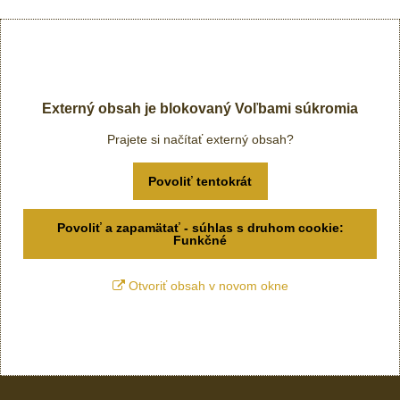
Externý obsah je blokovaný Voľbami súkromia
Prajete si načítať externý obsah?
Povoliť tentokrát
Povoliť a zapamätať - súhlas s druhom cookie:
Funkčné
Otvoriť obsah v novom okne