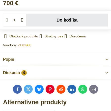
700 €
Do košíka
Otázka k produktu
Strážny pes
Doručenia
Výrobca:
ZODIAX
Popis
Diskusia
0
Facebook
Twitter
Bluesky
Pinterest
Reddit
LinkedIn
WhatsApp
E-
mail
Alternatívne produkty