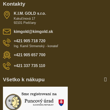
Kontakty
K​​.I​​.M​​. GOLD s​​.r​​.o​​.
Kukučínová 17
92101 Piešťany
kimgold​@kimgold​.sk
+421 905 718 720
Ing. Kamil Strmenský - konateľ
+421 905 657 700
+421 337 735 110
Všetko k nákupu