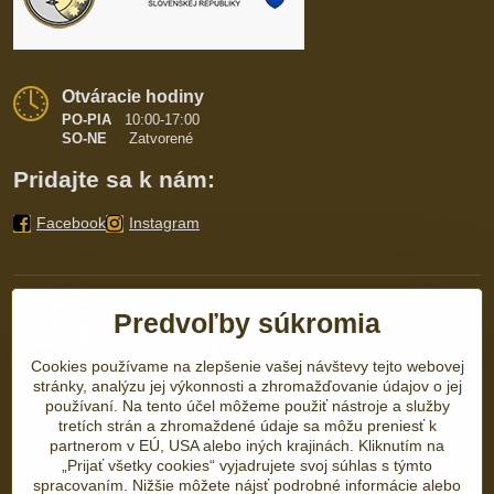
Otváracie hodiny
PO-PIA
10:00-17:00
SO-NE
Zatvorené
Pridajte sa k nám:
Facebook
Instagram
Predvoľby súkromia
Cookies používame na zlepšenie vašej návštevy tejto webovej
stránky, analýzu jej výkonnosti a zhromažďovanie údajov o jej
používaní. Na tento účel môžeme použiť nástroje a služby
tretích strán a zhromaždené údaje sa môžu preniesť k
partnerom v EÚ, USA alebo iných krajinách. Kliknutím na
„Prijať všetky cookies“ vyjadrujete svoj súhlas s týmto
spracovaním. Nižšie môžete nájsť podrobné informácie alebo