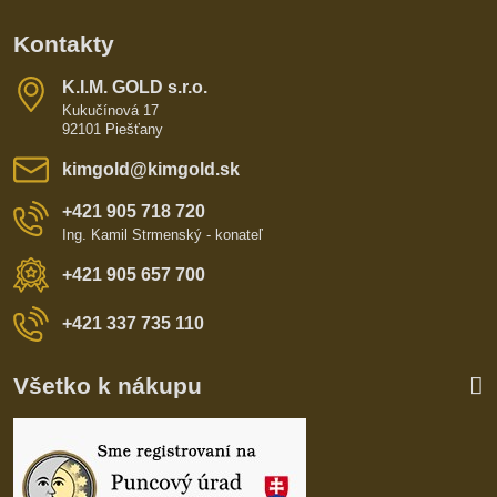
Kontakty
K​​.I​​.M​​. GOLD s​​.r​​.o​​.
Kukučínová 17
92101 Piešťany
kimgold​@kimgold​.sk
+421 905 718 720
Ing. Kamil Strmenský - konateľ
+421 905 657 700
+421 337 735 110
Všetko k nákupu