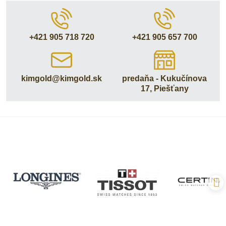
+421 905 718 720
+421 905 657 700
kimgold​@kimgold​.sk
predaňa - Kukučínova
17, Piešťany