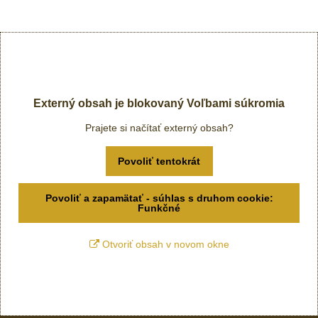
Externý obsah je blokovaný Voľbami súkromia
Prajete si načítať externý obsah?
Povoliť tentokrát
Povoliť a zapamätať - súhlas s druhom cookie:
Funkčné
Otvoriť obsah v novom okne