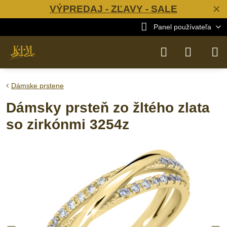
VÝPREDAJ - ZĽAVY - SALE
✕
Panel používateľa
Dámske prstene
Dámsky prsteň zo žltého zlata
so zirkónmi 3254z