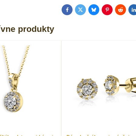
Facebook
Twitter
Bluesky
Pinterest
Reddit
L
ívne produkty