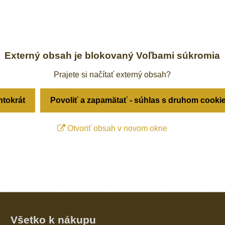
Externý obsah je blokovaný Voľbami súkromia
Prajete si načítať externý obsah?
ntokrát
Povoliť a zapamätať - súhlas s druhom cooki
Otvoriť obsah v novom okne
Všetko k nákupu