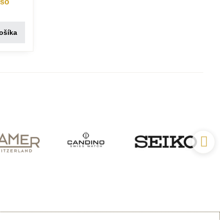
 so
ošíka