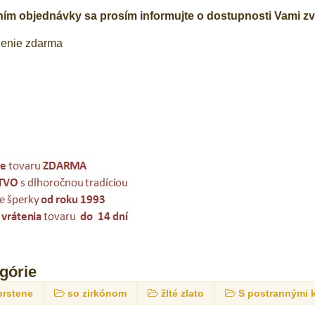
m objednávky sa prosím informujte o dostupnosti Vami zvo
lenie zdarma
egórie
prstene
so zirkónom
žlté zlato
S postrannými