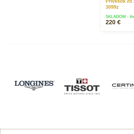
Prívesok zo 
3099z
SKLADOM - ih
220 €