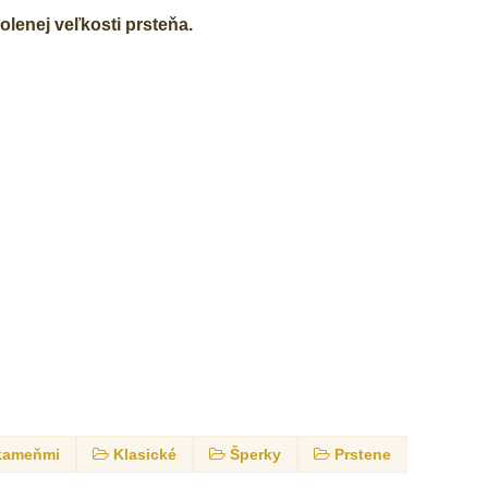
lenej veľkosti prsteňa.
 kameňmi
Klasické
Šperky
Prstene