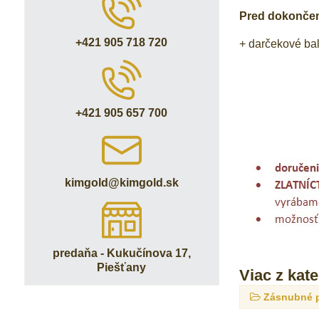
Pred dokončení
+421 905 718 720
+ darčekové ba
+421 905 657 700
kimgold​@kimgold​.sk
predaňa - Kukučínova 17,
Piešťany
Viac z kat
Zásnubné 