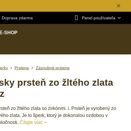
✕
Doprava zdarma
Panel používateľa
E-SHOP
erky
Prstene
Zásnubné prstene
ky prsteň zo žltého zlata
z
teň zo žltého zlata so zirkónmi. i. Prsteň je vyrobený zo
ého zlata. Je to šperk, ktorý je dokonalou ozdobou v
oločnosti.
Čítajte viac