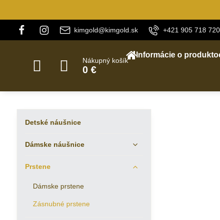
kimgold@kimgold.sk
+421 905 718 720
Informácie o produkto
Nákupný košík
0 €
Detské náušnice
Dámske náušnice
Prstene
Dámske prstene
Zásnubné prstene