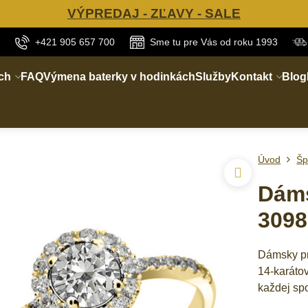
VÝPREDAJ - ZĽAVY - SALE
+421 905 657 700
Sme tu pre Vás od roku 1993
ch
FAQ
Výmena baterky v hodinkách
Služby
Kontakt
Blog
Úvod
Šp
Dáms
3098
Dámsky prs
14-karátov
každej sp