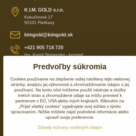
K​​.I​​.M​​. GOLD s​​.r​​.o​​.
Kukučínová 17
92101 Piešťany
kimgold​@kimgold​.sk
+421 905 718 720
Ing. Kamil Strmenský - konateľ
Predvoľby súkromia
+421 905 657 700
Cookies používame na zlepšenie vašej návštevy tejto webovej
+421 337 735 110
stránky, analýzu jej výkonnosti a zhromažďovanie údajov o jej
používaní. Na tento účel môžeme použiť nástroje a služby
tretích strán a zhromaždené údaje sa môžu preniesť k
partnerom v EÚ, USA alebo iných krajinách. Kliknutím na
„Prijať všetky cookies“ vyjadrujete svoj súhlas s týmto
spracovaním. Nižšie môžete nájsť podrobné informácie alebo
upraviť svoje preferencie.
Zásady ochrany osobných údajov