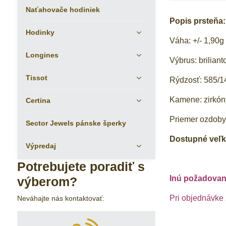
Naťahovače hodiniek
Popis prsteňa:
Hodinky
Váha: +/- 1,90g
Longines
Výbrus: briliant
Tissot
Rýdzosť: 585/1
Kamene: zirkóny
Certina
Priemer ozdob
Sector Jewels pánske šperky
Dostupné veľkos
Výpredaj
Potrebujete poradiť s
Inú požadovan
výberom?
Pri objednávke
Neváhajte nás kontaktovať: