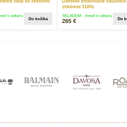
žltého zlata so zirkónmi
Dámske šróbovacie náušnice
zirkónmi 3100z
neď k odberu
SKLADOM - ihneď k odberu
Do košíka
Do k
265 €