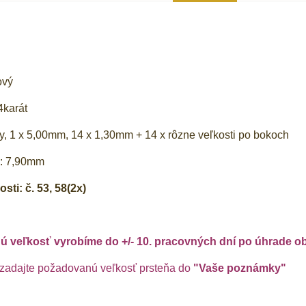
ový
4karát
, 1 x 5,00mm, 14 x 1,30mm + 14 x rôzne veľkosti po bokoch
y: 7,90mm
ti: č. 53, 58(2x)
ú veľkosť vyrobíme do +/- 10. pracovných dní po úhrade o
 zadajte požadovanú veľkosť prsteňa do
"Vaše poznámky"